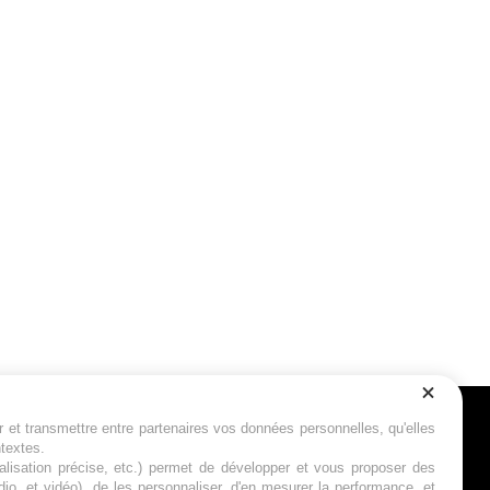
r et transmettre entre partenaires vos données personnelles, qu'elles
Suivez-nous
ntextes.
calisation précise, etc.) permet de développer et vous proposer des
io, et vidéo), de les personnaliser, d'en mesurer la performance, et