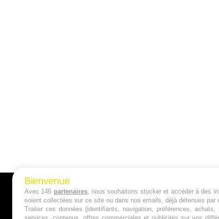
Bienvenue
Avec 146
partenaires
, nous souhaitons stocker et accéder à des inf
A PROPOS
soient collectées sur ce site ou dans nos emails, déjà détenues par 
Traiter ces données (identifiants, navigation, préférences, achats
Qui sommes nous ?
services, contenus, offres commerciales et publicités sur vos diffé