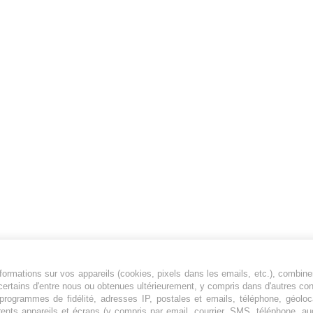
ormations sur vos appareils (cookies, pixels dans les emails, etc.), combine
Jeunesfooteux est un média sportif qui traite
certains d'entre nous ou obtenues ultérieurement, y compris dans d'autres co
principalement de l'actualité de la Ligue 1 et
, programmes de fidélité, adresses IP, postales et emails, téléphone, géolo
rents appareils et écrans (y compris par email, courrier, SMS, téléphone, aud
des grosses actualités de la Ligue 2 et du