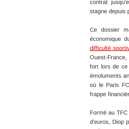
contrat jusqu
stagne depuis p
Ce dossier ma
économique du
difficulté spo
Ouest-France, l
fort lors de ce
émoluments angl
où le Paris FC
frappe financiè
Formé au TFC e
d'euros, Diop p