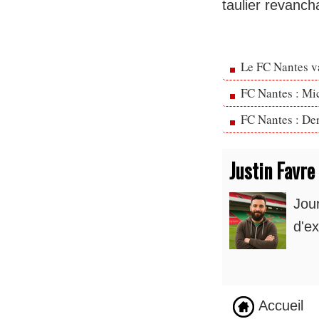
taulier revancha
Le FC Nantes va
FC Nantes : Mic
FC Nantes : Der
Justin Favre
Jou
d'ex
Accueil