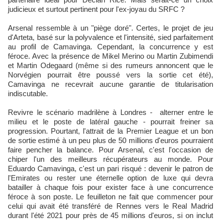
judicieux et surtout pertinent pour l'ex-joyau du SRFC ?
Arsenal ressemble à un "piège doré". Certes, le projet de jeu
d'Arteta, basé sur la polyvalence et l'intensité, sied parfaitement
au profil de Camavinga. Cependant, la concurrence y est
féroce. Avec la présence de Mikel Merino ou Martin Zubimendi
et Martin Odegaard (même si des rumeurs annoncent que le
Norvégien pourrait être poussé vers la sortie cet été),
Camavinga ne recevrait aucune garantie de titularisation
indiscutable.
Revivre le scénario madrilène à Londres - alterner entre le
milieu et le poste de latéral gauche - pourrait freiner sa
progression. Pourtant, l'attrait de la Premier League et un bon
de sortie estimé à un peu plus de 50 millions d'euros pourraient
faire pencher la balance. Pour Arsenal, c'est l'occasion de
chiper l'un des meilleurs récupérateurs au monde. Pour
Eduardo Camavinga, c'est un pari risqué : devenir le patron de
l'Emirates ou rester une éternelle option de luxe qui devra
batailler à chaque fois pour exister face à une concurrence
féroce à son poste. Le feuilleton ne fait que commencer pour
celui qui avait été transféré de Rennes vers le Real Madrid
durant l'été 2021 pour près de 45 millions d'euros, si on inclut