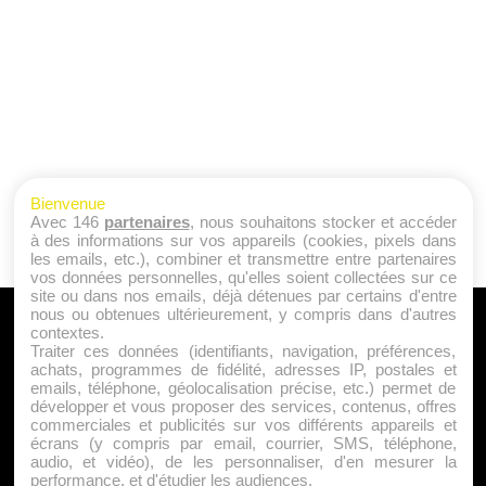
Bienvenue
Avec 146
partenaires
, nous souhaitons stocker et accéder
à des informations sur vos appareils (cookies, pixels dans
les emails, etc.), combiner et transmettre entre partenaires
vos données personnelles, qu'elles soient collectées sur ce
site ou dans nos emails, déjà détenues par certains d'entre
nous ou obtenues ultérieurement, y compris dans d'autres
A PROPOS
contextes.
Traiter ces données (identifiants, navigation, préférences,
Qui sommes nous ?
achats, programmes de fidélité, adresses IP, postales et
emails, téléphone, géolocalisation précise, etc.) permet de
Mentions Légales
développer et vous proposer des services, contenus, offres
Publicité
commerciales et publicités sur vos différents appareils et
écrans (y compris par email, courrier, SMS, téléphone,
Politique de Cookies
audio, et vidéo), de les personnaliser, d'en mesurer la
Contact
performance, et d'étudier les audiences.