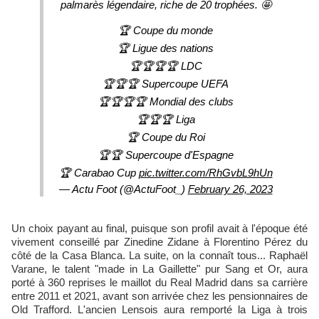
palmarès légendaire, riche de 20 trophées. 🤩
🏆 Coupe du monde
🏆 Ligue des nations
🏆🏆🏆🏆 LDC
🏆🏆🏆 Supercoupe UEFA
🏆🏆🏆🏆 Mondial des clubs
🏆🏆🏆 Liga
🏆 Coupe du Roi
🏆🏆 Supercoupe d'Espagne
🏆 Carabao Cup
pic.twitter.com/RhGvbL9hUn
— Actu Foot (@ActuFoot_)
February 26, 2023
Un choix payant au final, puisque son profil avait à l'époque été
vivement conseillé par Zinedine Zidane à Florentino Pérez du
côté de la Casa Blanca. La suite, on la connaît tous... Raphaël
Varane, le talent "made in La Gaillette" pur Sang et Or, aura
porté à 360 reprises le maillot du Real Madrid dans sa carrière
entre 2011 et 2021, avant son arrivée chez les pensionnaires de
Old Trafford. L'ancien Lensois aura remporté la Liga à trois