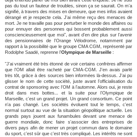
pas du tout un fauteur de troubles, sinon ça se saurait. On m'a
signifié, à travers des mises en demeure, que mes infos avaient
dérangé et je respecte cela. J'ai même reçu des menaces de
mort. Je ne travaille pas pour perturber le monde des affaires ou
pour ennuyer des personnes qui bossent probablement aussi
consciencieusement que moi", avant d'en dire plus sur l'avenir
des pensionnaires de l'Orange Vélodrome, notamment par
rapport à la possibilité que le groupe CMA CGM, représenté par
Rodolphe Saadé, reprenne l'
Olympique de Marseille
:
"J'ai vraiment été très étonné de voir certains confrères affirmer
que l'OM allait être racheté par CMA-CGM. J'en avais parlé
très tôt, grâce à des sources bien informées là-dessus. J'ai pu
glisser le nom de cette société, juste avant l'officialisation du
contrat de sponsoring avec l'OM à l'automne. Alors oui, je reste
droit dans mes bottes... et la suite pour l'Olympique de
Marseille, c'est un grand projet. Un grand consortium. Ce point
n'a pas changé. Les sociétés évoluent tout le temps, c'est
normal surtout au vue de la situation géopolitique actuelle. Les
grands pays jouent aux funambules devant une menace de
guerre mondiale, donc faire s'associer des entreprises de
divers pays afin de mener un projet commun dans le domaine
du sport, c'est sûr que c'est très compliqué. Les intérêts ne sont