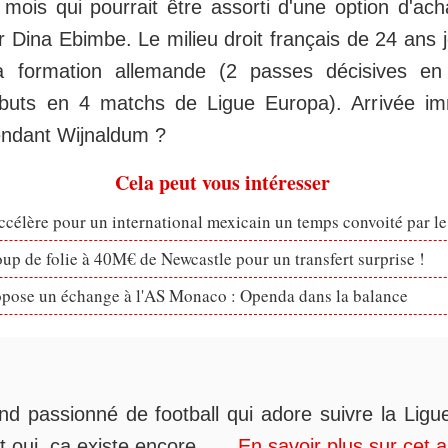
 mois qui pourrait être assorti d'une option d'ac
r Dina Ebimbe. Le milieu droit français de 24 ans j
a formation allemande (2 passes décisives e
 buts en 4 matchs de Ligue Europa). Arrivée im
endant Wijnaldum ?
Cela peut vous intéresser
célère pour un international mexicain un temps convoité par l
p de folie à 40M€ de Newcastle pour un transfert surprise !
opose un échange à l'AS Monaco : Openda dans la balance
nd passionné de football qui adore suivre la Ligue
t oui, ça existe encore......
En savoir plus sur cet 