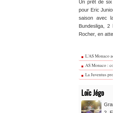
Un prêt de six
pour Eric Junio
saison avec l
Bundesliga, 2
Rocher, en att
L'AS Monaco ac
AS Monaco : cou
La Juventus pr
Loïc Jégo
Gra
2. E