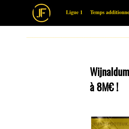
Ligue 1
Temps additionne
Wijnaldum 
à 8M€ !