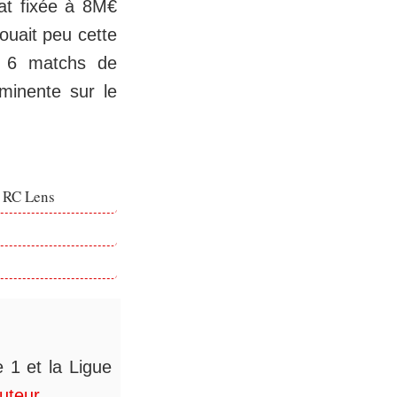
hat fixée à 8M€
ouait peu cette
n 6 matchs de
minente sur le
e RC Lens
 1 et la Ligue
auteur