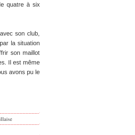
de quatre à six
 avec son club,
ar la situation
rir son maillot
es. Il est même
ous avons pu le
llaise