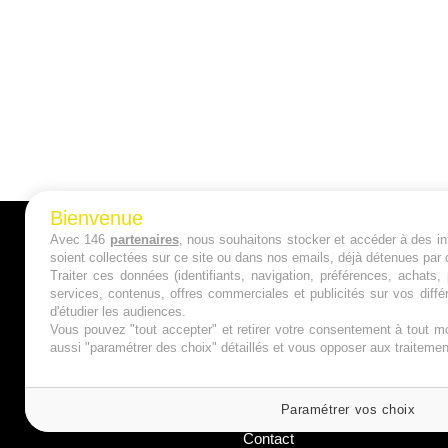
Bienvenue
Avec 146
partenaires
, nous souhaitons stocker et accéder à des inf
A PROPOS
soient collectées sur ce site ou dans nos emails, déjà détenues par 
Traiter ces données (identifiants, navigation, préférences, achats
Qui sommes nous ?
services, contenus, offres commerciales et publicités sur vos diffé
d'étudier les audiences.
Mentions Légales
Vous pouvez "tout accepter" et retirer votre consentement à tout mo
aussi "paramétrer des choix" détaillés et vous opposer aux traitem
Publicité
Politique de Cookies
Paramétrer vos choix
Contact