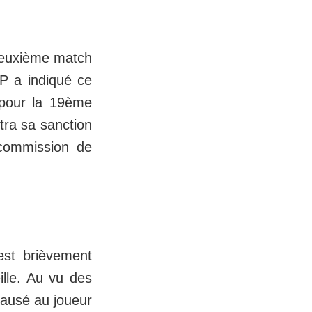
 deuxième match
FP a indiqué ce
 pour la 19ème
tra sa sanction
 commission de
est brièvement
ille. Au vu des
causé au joueur