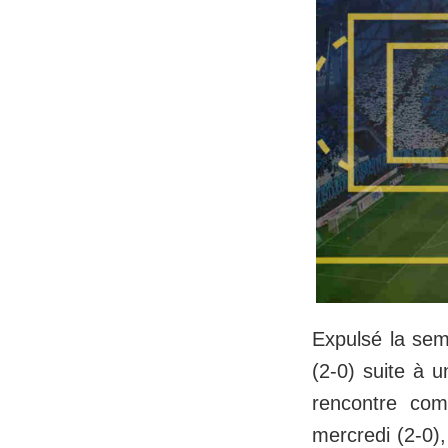
​Expulsé la se
(2-0) suite à u
rencontre co
mercredi (2-0),