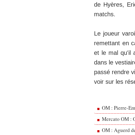
de Hyères, Eri
matchs.
Le joueur varo
remettant en c
et le mal qu'il
dans le vestiai
passé rendre vi
voir sur les ré
OM : Pierre-Emi
Mercato OM : Ol
OM : Aguerd de 