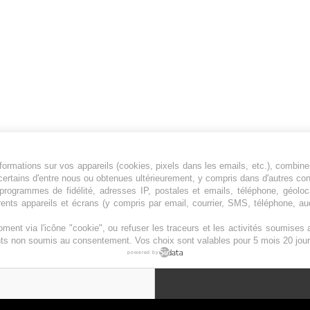
ormations sur vos appareils (cookies, pixels dans les emails, etc.), combine
Jeunesfooteux est un média sportif qui traite
certains d'entre nous ou obtenues ultérieurement, y compris dans d'autres co
principalement de l'actualité de la Ligue 1 et
, programmes de fidélité, adresses IP, postales et emails, téléphone, géolo
des grosses actualités de la Ligue 2 et du
rents appareils et écrans (y compris par email, courrier, SMS, téléphone, aud
football étranger.
ment via l'icône "cookie", ou refuser les traceurs et les activités soumise
Plan du site
|
Syndication
|
Powered by WM
ents non soumis au consentement. Vos choix sont valables pour 5 mois 20 jour
powered by