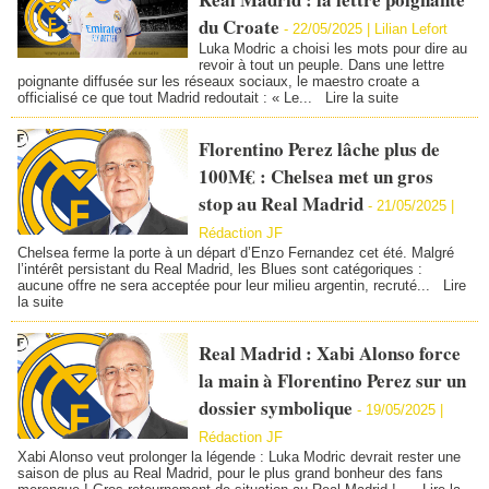
du Croate
-
22/05/2025 |
Lilian Lefort
Luka Modric a choisi les mots pour dire au
revoir à tout un peuple. Dans une lettre
poignante diffusée sur les réseaux sociaux, le maestro croate a
officialisé ce que tout Madrid redoutait : « Le...
Lire la suite
Florentino Perez lâche plus de
100M€ : Chelsea met un gros
stop au Real Madrid
-
21/05/2025 |
Rédaction JF
Chelsea ferme la porte à un départ d’Enzo Fernandez cet été. Malgré
l’intérêt persistant du Real Madrid, les Blues sont catégoriques :
aucune offre ne sera acceptée pour leur milieu argentin, recruté...
Lire
la suite
Real Madrid : Xabi Alonso force
la main à Florentino Perez sur un
dossier symbolique
-
19/05/2025 |
Rédaction JF
Xabi Alonso veut prolonger la légende : Luka Modric devrait rester une
saison de plus au Real Madrid, pour le plus grand bonheur des fans