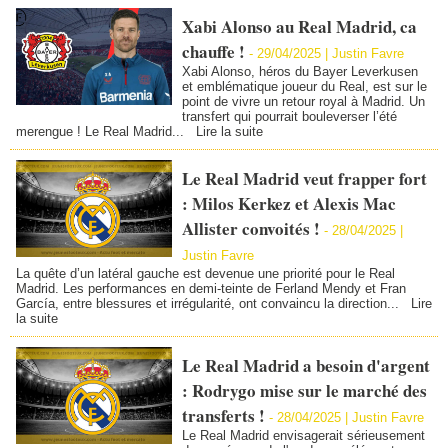
Xabi Alonso au Real Madrid, ca
chauffe !
-
29/04/2025 |
Justin Favre
Xabi Alonso, héros du Bayer Leverkusen
et emblématique joueur du Real, est sur le
point de vivre un retour royal à Madrid. Un
transfert qui pourrait bouleverser l’été
merengue ! Le Real Madrid...
Lire la suite
Le Real Madrid veut frapper fort
: Milos Kerkez et Alexis Mac
Allister convoités !
-
28/04/2025 |
Justin Favre
La quête d’un latéral gauche est devenue une priorité pour le Real
Madrid. Les performances en demi-teinte de Ferland Mendy et Fran
García, entre blessures et irrégularité, ont convaincu la direction...
Lire
la suite
Le Real Madrid a besoin d'argent
: Rodrygo mise sur le marché des
transferts !
-
28/04/2025 |
Justin Favre
Le Real Madrid envisagerait sérieusement