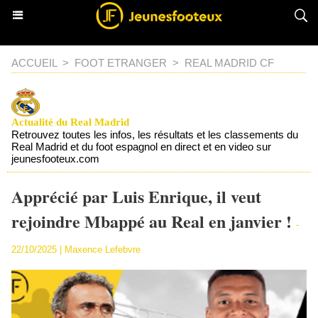
ACCUEIL
>
FOOT ETRANGER
>
REAL MADRID CF
Actualité du Real Madrid
Retrouvez toutes les infos, les résultats et les classements du
Real Madrid et du foot espagnol en direct et en video sur
jeunesfooteux.com
Apprécié par Luis Enrique, il veut
rejoindre Mbappé au Real en janvier !
-
22/10/2025 | Maxence Lefebvre