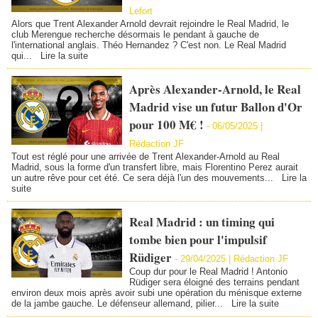
Lefort
Alors que Trent Alexander Arnold devrait rejoindre le Real Madrid, le
club Merengue recherche désormais le pendant à gauche de
l'international anglais. Théo Hernandez ? C'est non. Le Real Madrid
qui...
Lire la suite
Après Alexander-Arnold, le Real
Madrid vise un futur Ballon d'Or
pour 100 M€ !
-
06/05/2025 |
Rédaction JF
Tout est réglé pour une arrivée de Trent Alexander-Arnold au Real
Madrid, sous la forme d'un transfert libre, mais Florentino Perez aurait
un autre rêve pour cet été. Ce sera déjà l'un des mouvements...
Lire la
suite
Real Madrid : un timing qui
tombe bien pour l'impulsif
Rüdiger
-
29/04/2025 | Rédaction JF
Coup dur pour le Real Madrid ! Antonio
Rüdiger sera éloigné des terrains pendant
environ deux mois après avoir subi une opération du ménisque externe
de la jambe gauche. Le défenseur allemand, pilier...
Lire la suite