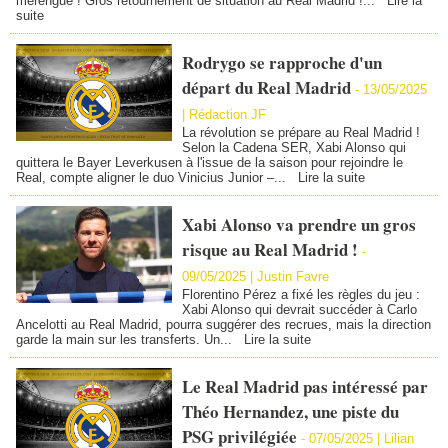
merengue ! Gros retournement de situation au Real Madrid !...
Lire la
suite
Rodrygo se rapproche d'un
départ du Real Madrid
-
13/05/2025
| Rédaction JF
La révolution se prépare au Real Madrid !
Selon la Cadena SER, Xabi Alonso qui
quittera le Bayer Leverkusen à l'issue de la saison pour rejoindre le
Real, compte aligner le duo Vinicius Junior –...
Lire la suite
Xabi Alonso va prendre un gros
risque au Real Madrid !
-
09/05/2025 |
Justin Favre
Florentino Pérez a fixé les règles du jeu :
Xabi Alonso qui devrait succéder à Carlo
Ancelotti au Real Madrid, pourra suggérer des recrues, mais la direction
garde la main sur les transferts. Un...
Lire la suite
Le Real Madrid pas intéressé par
Théo Hernandez, une piste du
PSG privilégiée
-
07/05/2025 |
Lilian