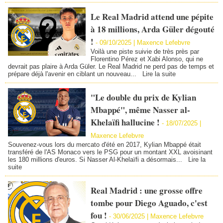
Le Real Madrid attend une pépite
à 18 millions, Arda Güler dégouté
!
-
09/10/2025 | Maxence Lefebvre
Voilà une piste suivie de très près par
Florentino Pérez et Xabi Alonso, qui ne
devrait pas plaire à Arda Güler. Le Real Madrid ne perd pas de temps et
prépare déjà l'avenir en ciblant un nouveau...
Lire la suite
"Le double du prix de Kylian
Mbappé", même Nasser al-
Khelaïfi hallucine !
-
18/07/2025 |
Maxence Lefebvre
Souvenez-vous lors du mercato d'été en 2017, Kylian Mbappé était
transféré de l'AS Monaco vers le PSG pour un montant XXL avoisinant
les 180 millions d'euros. Si Nasser Al-Khelaïfi a désormais...
Lire la
suite
Real Madrid : une grosse offre
tombe pour Diego Aguado, c'est
fou !
-
30/06/2025 | Maxence Lefebvre