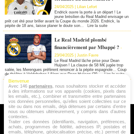
24/04/2025 |
Lilian Lefort
Endrick ouvre la porte à un départ ! Le
jeune brésilien du Real Madrid envisage un
prêt cet été pour briller avant la Coupe du monde 2026. Endrick, la
pépite de 18 ans, laisse planer le doute son...
Lire la suite
Le Real Madrid plombé
financièrement par Mbappé ?
-
23/04/2025 |
Justin Favre
Le Real Madrid lâche prise pour Dean
Huijsen ! La clause de 58 M€ jugée trop
salée, les Merengues préfèrent renoncer à la pépite espagnole… Coup
de théâtre à Valdebebas ! Alors que Dean Huijsen (20...
Lire la suite
Bienvenue
Avec 146
partenaires
, nous souhaitons stocker et accéder
1
2
3
4
5
»
...
37
à des informations sur vos appareils (cookies, pixels dans
les emails, etc.), combiner et transmettre entre partenaires
vos données personnelles, qu'elles soient collectées sur ce
site ou dans nos emails, déjà détenues par certains d'entre
nous ou obtenues ultérieurement, y compris dans d'autres
A PROPOS
contextes.
Traiter ces données (identifiants, navigation, préférences,
Qui sommes nous ?
achats, programmes de fidélité, adresses IP, postales et
emails, téléphone, géolocalisation précise, etc.) permet de
Mentions Légales