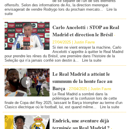
de se séparer de l'un de ses éléments
offensifs. Selon des informations de As, la direction merengue
envisagerait de vendre Rodrygo lors du prochain mercato...
Lire la
suite
Carlo Ancelotti : STOP au Real
Madrid et direction le Brésil
-
27/04/2025 |
Justin Favre
Si rien ne vient enrayer la machine, Carlo
Ancelotti s’apprête à quitter le Real Madrid
pour prendre les rênes du Brésil, une première dans l’histoire de la
Seleção qui n’a jamais confié son destin à...
Lire la suite
Le Real Madrid a atteint le
summum de la honte face au
Barça
-
27/04/2025 |
Justin Favre
Le Real Madrid a sombré dans la
polémique et la confusion lors de cette
finale de Copa del Rey 2025, laissant le Barça triompher au terme d’un
Clasico électrique où le football, lui, est quand même...
Lire la suite
Endrick, une aventure déjà
terminée au Real Madrid ?
-