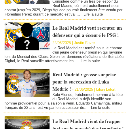
Considéré comme un très bel espoir du
Real Madrid, où il est actuellement sous
contrat jusqu'en 2029, Diego Aguado pourrait finalement être vendu par
Florentino Pérez durant ce mercato estival....
Lire la suite
Le Real Madrid veut recruter un
défenseur qui a écœuré le PSG !
-
22/06/2025 |
Justin Favre
Le Real Madrid est tombé sous le charme
d'un jeune défenseur brésilien qui rayonne
lors du Mondial des Clubs. Selon les dernières révélations de Bernabéu
Digital, le Real surveille attentivement les...
Lire la suite
Real Madrid : grosse surprise
pour la succession de Luka
Modric !
-
21/06/2025 |
Lilian Lefort
Xabi Alonso, fraîchement nommé à la tête
du Real Madrid, a déjà identifié son
homme providentiel pour la saison à venir. Eduardo Camavinga, milieu
français de 22 ans, est vu par le successeur de...
Lire la suite
Le Real Madrid vient de frapper
fort sur le marché des transferts !