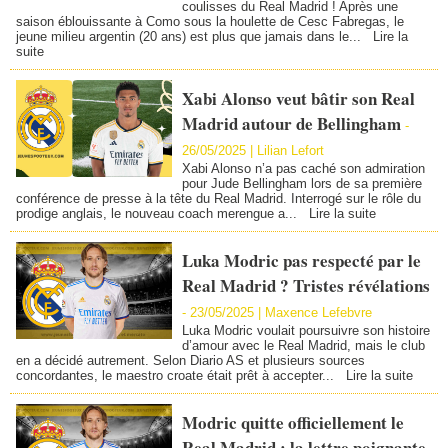
coulisses du Real Madrid ! Après une
saison éblouissante à Como sous la houlette de Cesc Fabregas, le
jeune milieu argentin (20 ans) est plus que jamais dans le...
Lire la
suite
Xabi Alonso veut bâtir son Real
Madrid autour de Bellingham
-
26/05/2025 |
Lilian Lefort
Xabi Alonso n’a pas caché son admiration
pour Jude Bellingham lors de sa première
conférence de presse à la tête du Real Madrid. Interrogé sur le rôle du
prodige anglais, le nouveau coach merengue a...
Lire la suite
Luka Modric pas respecté par le
Real Madrid ? Tristes révélations
-
23/05/2025 | Maxence Lefebvre
Luka Modric voulait poursuivre son histoire
d’amour avec le Real Madrid, mais le club
en a décidé autrement. Selon Diario AS et plusieurs sources
concordantes, le maestro croate était prêt à accepter...
Lire la suite
Modric quitte officiellement le
Real Madrid : la lettre poignante