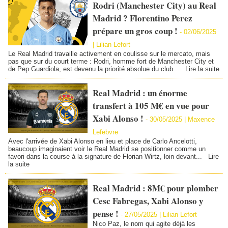
Rodri (Manchester City) au Real
Madrid ? Florentino Perez
prépare un gros coup !
-
02/06/2025
|
Lilian Lefort
Le Real Madrid travaille activement en coulisse sur le mercato, mais
pas que sur du court terme : Rodri, homme fort de Manchester City et
de Pep Guardiola, est devenu la priorité absolue du club...
Lire la suite
Real Madrid : un énorme
transfert à 105 M€ en vue pour
Xabi Alonso !
-
30/05/2025 | Maxence
Lefebvre
Avec l'arrivée de Xabi Alonso en lieu et place de Carlo Ancelotti,
beaucoup imaginaient voir le Real Madrid se positionner comme un
favori dans la course à la signature de Florian Wirtz, loin devant...
Lire
la suite
Real Madrid : 8M€ pour plomber
Cesc Fabregas, Xabi Alonso y
pense !
-
27/05/2025 |
Lilian Lefort
Nico Paz, le nom qui agite déjà les