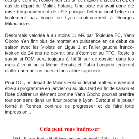
cas de départ de Malick Fofana. Une piste qui avait donc été
mise temporairement de côté puisque l'international belge n'a
finalement pas bougé de Lyon contrairement à Georges
Mikautadze.
Désormais valorisé à au moins 11 M€ par Toulouse FC, Yann
Gboho n'en finit plus de monter en puissance en ce début de
saison avec les Violets en Ligue 1 et l'ailier gauche franco-
ivoirien de 24 ans ne devrait pas s'éterniser au TFC. Reste à
savoir si l'OM sera toujours à l'affût sur ce dossier dans les
mois à venir ou si Mehdi Benatia et Pablo Longoria tenteront
d'aller chercher un joueur d'un calibre supérieur.
Pour l'OL, un départ de Malick Fofana devrait malheureusement
être au programme en janvier ou au plus tard en fin de saison et
l'idée d'attirer un élément comme Yann Gboho pourrait prendre
tout son sens dans un futur proche à Lyon. Surtout si le joueur
formé à Rennes continue de progresser et de faire forte
impression...
Cela peut vous intéresser
OM : Pierre-Emile Hojbjerg finalement bradé ? Besiktas à