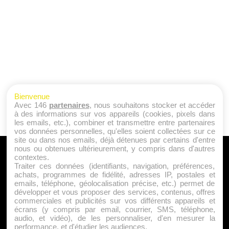
Bienvenue
Avec 146
partenaires
, nous souhaitons stocker et accéder
à des informations sur vos appareils (cookies, pixels dans
les emails, etc.), combiner et transmettre entre partenaires
vos données personnelles, qu'elles soient collectées sur ce
site ou dans nos emails, déjà détenues par certains d'entre
nous ou obtenues ultérieurement, y compris dans d'autres
A PROPOS
contextes.
Traiter ces données (identifiants, navigation, préférences,
Qui sommes nous ?
achats, programmes de fidélité, adresses IP, postales et
emails, téléphone, géolocalisation précise, etc.) permet de
Mentions Légales
développer et vous proposer des services, contenus, offres
Publicité
commerciales et publicités sur vos différents appareils et
écrans (y compris par email, courrier, SMS, téléphone,
Politique de Cookies
audio, et vidéo), de les personnaliser, d'en mesurer la
Contact
performance, et d'étudier les audiences.