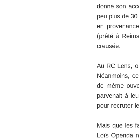
donné son acco
peu plus de 30 
en provenance 
(prêté à Reims
creusée.
Au RC Lens, on
Néanmoins, cer
de même ouvert
parvenait à leu
pour recruter 
Mais que les fa
Loïs Openda ne