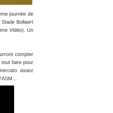
2ème journée de
 Stade Bollaert
rime Vidéo). Un
ourront compter
tout faire pour
 mercato assez
l'ASM...