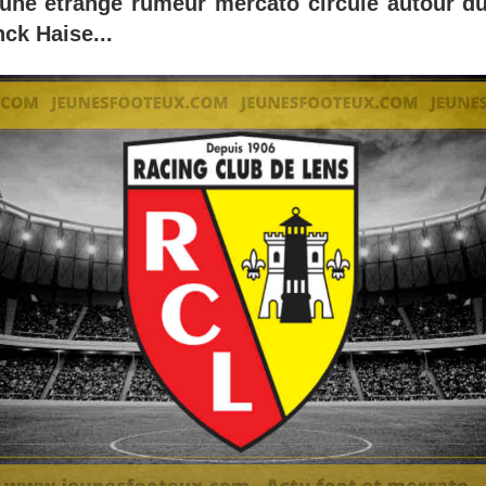
une étrange rumeur mercato circule autour du
nck Haise...