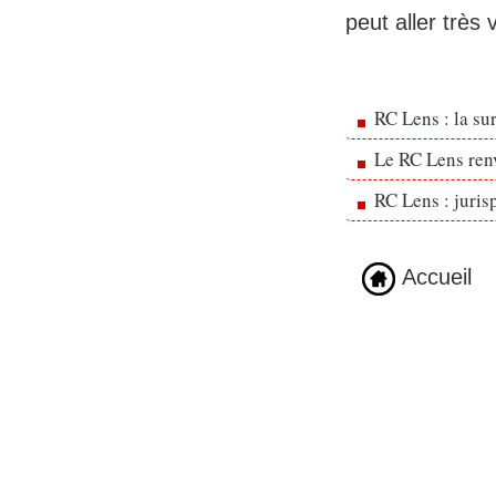
peut aller très v
RC Lens : la su
Le RC Lens ren
RC Lens : juris
Accueil