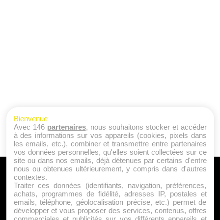
Bienvenue
Avec 146
partenaires
, nous souhaitons stocker et accéder
à des informations sur vos appareils (cookies, pixels dans
les emails, etc.), combiner et transmettre entre partenaires
vos données personnelles, qu'elles soient collectées sur ce
site ou dans nos emails, déjà détenues par certains d'entre
nous ou obtenues ultérieurement, y compris dans d'autres
A PROPOS
contextes.
Traiter ces données (identifiants, navigation, préférences,
Qui sommes nous ?
achats, programmes de fidélité, adresses IP, postales et
emails, téléphone, géolocalisation précise, etc.) permet de
Mentions Légales
développer et vous proposer des services, contenus, offres
Publicité
commerciales et publicités sur vos différents appareils et