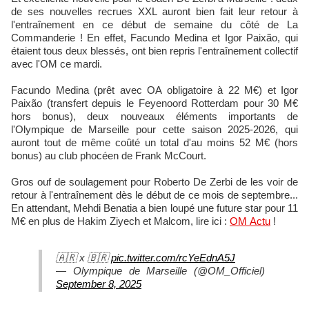
de ses nouvelles recrues XXL auront bien fait leur retour à
l'entraînement en ce début de semaine du côté de La
Commanderie ! En effet, Facundo Medina et Igor Paixão, qui
étaient tous deux blessés, ont bien repris l'entraînement collectif
avec l'OM ce mardi.
Facundo Medina (prêt avec OA obligatoire à 22 M€) et Igor
Paixão (transfert depuis le Feyenoord Rotterdam pour 30 M€
hors bonus), deux nouveaux éléments importants de
l'Olympique de Marseille pour cette saison 2025-2026, qui
auront tout de même coûté un total d'au moins 52 M€ (hors
bonus) au club phocéen de Frank McCourt.
Gros ouf de soulagement pour Roberto De Zerbi de les voir de
retour à l'entraînement dès le début de ce mois de septembre...
En attendant, Mehdi Benatia a bien loupé une future star pour 11
M€ en plus de Hakim Ziyech et Malcom, lire ici :
OM Actu
!
🇦🇷 x 🇧🇷
pic.twitter.com/rcYeEdnA5J
— Olympique de Marseille (@OM_Officiel)
September 8, 2025