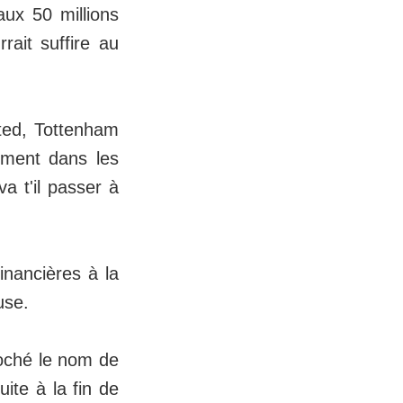
aux 50 millions
rait suffire au
ited, Tottenham
ement dans les
va t'il passer à
inancières à la
use.
 coché le nom de
ite à la fin de