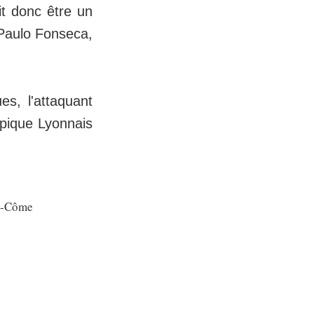
it donc être un
 Paulo Fonseca,
s, l'attaquant
mpique Lyonnais
an-Côme