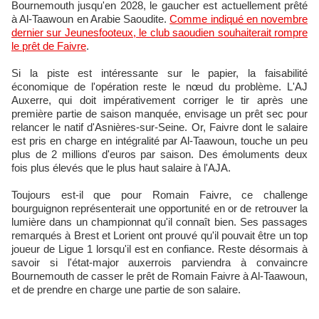
Bournemouth jusqu'en 2028, le gaucher est actuellement prêté
à Al-Taawoun en Arabie Saoudite.
Comme indiqué en novembre
dernier sur Jeunesfooteux, le club saoudien souhaiterait rompre
le prêt de Faivre
.
Si la piste est intéressante sur le papier, la faisabilité
économique de l'opération reste le nœud du problème. L'AJ
Auxerre, qui doit impérativement corriger le tir après une
première partie de saison manquée, envisage un prêt sec pour
relancer le natif d'Asnières-sur-Seine. Or, Faivre dont le salaire
est pris en charge en intégralité par Al-Taawoun, touche un peu
plus de 2 millions d'euros par saison. Des émoluments deux
fois plus élevés que le plus haut salaire à l'AJA.
Toujours est-il que pour Romain Faivre, ce challenge
bourguignon représenterait une opportunité en or de retrouver la
lumière dans un championnat qu'il connaît bien. Ses passages
remarqués à Brest et Lorient ont prouvé qu'il pouvait être un top
joueur de Ligue 1 lorsqu'il est en confiance. Reste désormais à
savoir si l'état-major auxerrois parviendra à convaincre
Bournemouth de casser le prêt de Romain Faivre à Al-Taawoun,
et de prendre en charge une partie de son salaire.