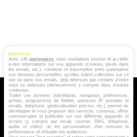
Bienvenue
Avec 146
partenaires
, nous souhaitons stocker et accéder
à des informations sur vos appareils (cookies, pixels dans
les emails, etc.), combiner et transmettre entre partenaires
vos données personnelles, qu'elles soient collectées sur ce
site ou dans nos emails, déjà détenues par certains d'entre
nous ou obtenues ultérieurement, y compris dans d'autres
A PROPOS
contextes.
Traiter ces données (identifiants, navigation, préférences,
Qui sommes nous ?
achats, programmes de fidélité, adresses IP, postales et
emails, téléphone, géolocalisation précise, etc.) permet de
Mentions Légales
développer et vous proposer des services, contenus, offres
Publicité
commerciales et publicités sur vos différents appareils et
écrans (y compris par email, courrier, SMS, téléphone,
Politique de Cookies
audio, et vidéo), de les personnaliser, d'en mesurer la
Contact
performance, et d'étudier les audiences.
Vous pouvez "tout accepter" et retirer votre consentement à