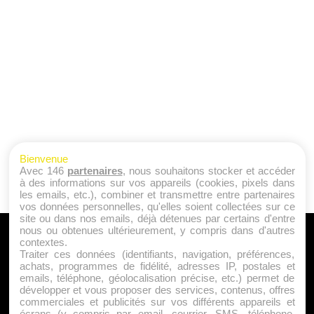
Bienvenue
Avec 146
partenaires
, nous souhaitons stocker et accéder
à des informations sur vos appareils (cookies, pixels dans
les emails, etc.), combiner et transmettre entre partenaires
vos données personnelles, qu'elles soient collectées sur ce
site ou dans nos emails, déjà détenues par certains d'entre
nous ou obtenues ultérieurement, y compris dans d'autres
A PROPOS
contextes.
Traiter ces données (identifiants, navigation, préférences,
Qui sommes nous ?
achats, programmes de fidélité, adresses IP, postales et
emails, téléphone, géolocalisation précise, etc.) permet de
Mentions Légales
développer et vous proposer des services, contenus, offres
Publicité
commerciales et publicités sur vos différents appareils et
écrans (y compris par email, courrier, SMS, téléphone,