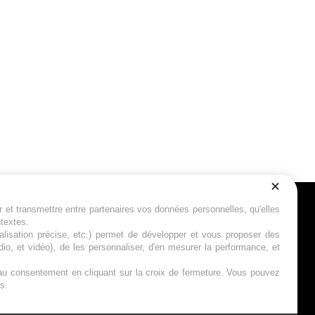
r et transmettre entre partenaires vos données personnelles, qu'elles
Suivez-nous
ntextes.
calisation précise, etc.) permet de développer et vous proposer des
io, et vidéo), de les personnaliser, d'en mesurer la performance, et
s au consentement en cliquant sur la croix de fermeture. Vous pouvez
s.