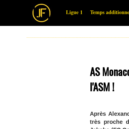
Ligue 1
Temps additionne
AS Monaco 
l'ASM !
Après Alexand
très proche d