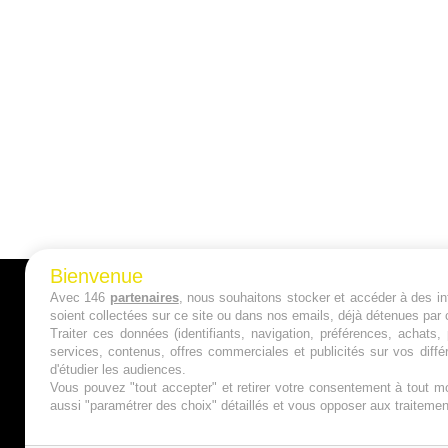
Bienvenue
Avec 146
partenaires
, nous souhaitons stocker et accéder à des inf
A PROPOS
soient collectées sur ce site ou dans nos emails, déjà détenues par 
Traiter ces données (identifiants, navigation, préférences, achats
Qui sommes nous ?
services, contenus, offres commerciales et publicités sur vos diffé
d'étudier les audiences.
Mentions Légales
Vous pouvez "tout accepter" et retirer votre consentement à tout mo
aussi "paramétrer des choix" détaillés et vous opposer aux traitem
Publicité