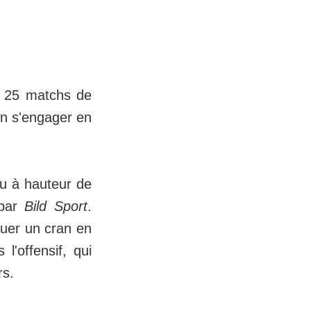
n 25 matchs de
en s'engager en
lu à hauteur de
 par
Bild Sport
.
luer un cran en
l'offensif, qui
rs.