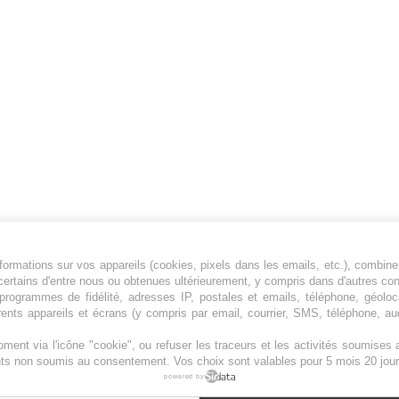
ormations sur vos appareils (cookies, pixels dans les emails, etc.), combine
Jeunesfooteux est un média sportif qui traite
certains d'entre nous ou obtenues ultérieurement, y compris dans d'autres co
principalement de l'actualité de la Ligue 1 et
, programmes de fidélité, adresses IP, postales et emails, téléphone, géolo
des grosses actualités de la Ligue 2 et du
rents appareils et écrans (y compris par email, courrier, SMS, téléphone, aud
football étranger.
ment via l'icône "cookie", ou refuser les traceurs et les activités soumise
Plan du site
|
Syndication
|
Powered by WM
ents non soumis au consentement. Vos choix sont valables pour 5 mois 20 jour
powered by