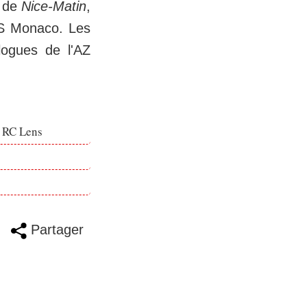
s de
Nice-Matin
,
AS Monaco. Les
logues de l'AZ
e RC Lens
Partager