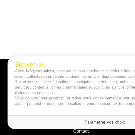
Bienvenue
Avec 146
partenaires
, nous souhaitons stocker et accéder à des inf
A PROPOS
soient collectées sur ce site ou dans nos emails, déjà détenues par 
Traiter ces données (identifiants, navigation, préférences, achats
Qui sommes nous ?
services, contenus, offres commerciales et publicités sur vos diffé
d'étudier les audiences.
Mentions Légales
Vous pouvez "tout accepter" et retirer votre consentement à tout mo
aussi "paramétrer des choix" détaillés et vous opposer aux traitem
Publicité
Politique de Cookies
Paramétrer vos choix
Contact