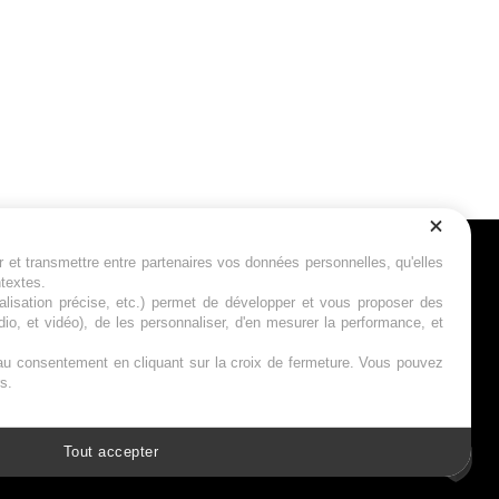
r et transmettre entre partenaires vos données personnelles, qu'elles
Suivez-nous
ntextes.
calisation précise, etc.) permet de développer et vous proposer des
io, et vidéo), de les personnaliser, d'en mesurer la performance, et
s au consentement en cliquant sur la croix de fermeture. Vous pouvez
s.
Tout accepter