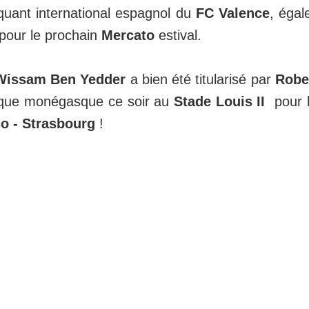
aquant international espagnol du
FC Valence
, égal
pour le prochain
Mercato
estival.
Wissam Ben Yedder
a bien été titularisé par
Robe
taque monégasque ce soir au
Stade Louis II
pour l
o - Strasbourg
!