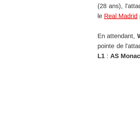
(28 ans), l'att
le
Real Madrid
En attendant,
pointe de l'at
L1
:
AS Monac