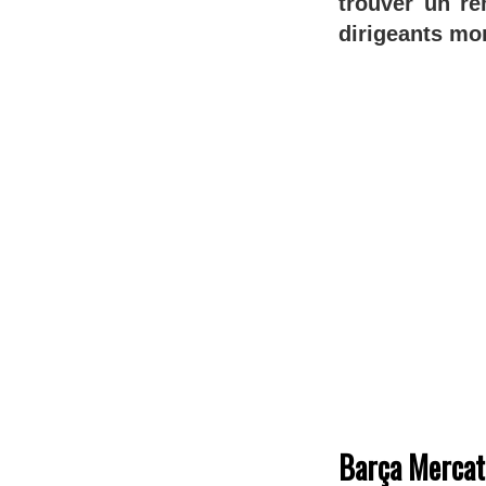
trouver un re
dirigeants m
Barça Mercato