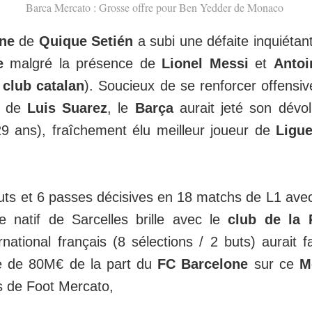
Barca Mercato : Grosse offre pour Ben Yedder de Monaco
ne
de
Quique Setién
a subi une défaite inquiétant
e
malgré la présence de
Lionel Messi
et
Antoi
u
club catalan
). Soucieux de se renforcer offensi
e de
Luis Suarez
, le
Barça
aurait jeté son dévo
9 ans), fraîchement élu meilleur joueur de
Ligue
uts et 6 passes décisives en 18 matchs de L1 avec
le natif de Sarcelles brille avec le
club de la 
ernational français (8 sélections / 2 buts) aurait fa
le de 80M€ de la part du
FC Barcelone
sur ce
Me
ns de Foot Mercato,