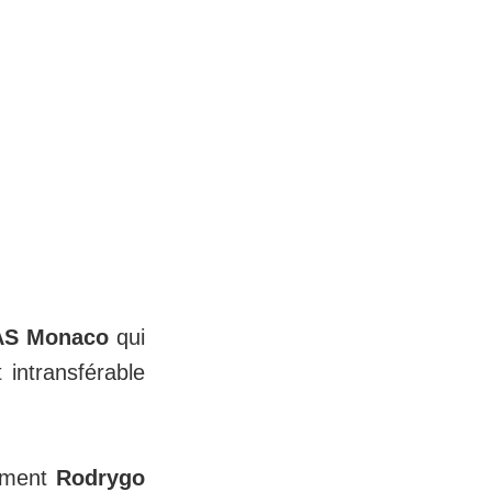
S Monaco
qui
t intransférable
lement
Rodrygo