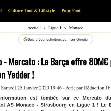
l
Culture Foot & Lifestyle
Papy Foot
Accueil
>
Ligue 1
>
Monaco
Suivre Jeunesfooteux.com sur Google
 - Mercato : Le Barça offre 80M€
n Yedder !
Samedi 25 Janvier 2020 19:46 - écrit par Rédaction JF
information est tombée sur ce Mercato d
nt AS Monaco - Strasbourg en Ligue 1 ! Le B