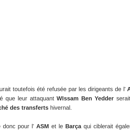
rait toutefois été refusée par les dirigeants de l'
A
ré que leur attaquant
WIssam Ben Yedder
serai
hé des transferts
hivernal.
e donc pour l'
ASM
et le
Barça
qui ciblerait éga