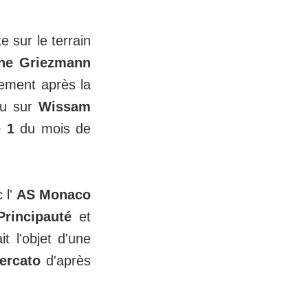
e sur le terrain
ne Griezmann
vement après la
lu sur
Wissam
 1
du mois de
 l'
AS Monaco
Principauté
et
it l'objet d'une
rcato
d'après