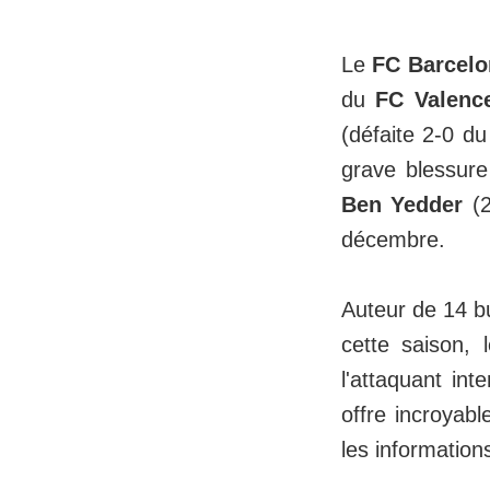
Le
FC Barcelo
du
FC Valenc
(défaite 2-0 d
grave blessur
Ben Yedder
(2
décembre.
Auteur de 14 b
cette saison, 
l'attaquant int
offre incroyab
les informatio