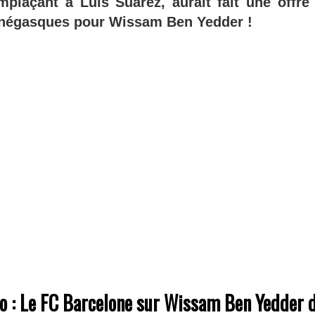
mplaçant à Luis Suarez, aurait fait une offre
onégasques pour Wissam Ben Yedder !
 : Le FC Barcelone sur Wissam Ben Yedder d