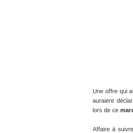
Une offre qui au
auraient décla
lors de ce
marc
Affaire à suivr