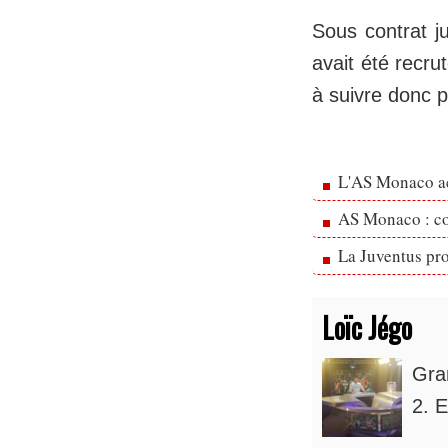
Sous contrat j
avait été recru
à suivre donc 
L'AS Monaco ac
AS Monaco : cou
La Juventus pr
Loïc Jégo
Gra
2. E