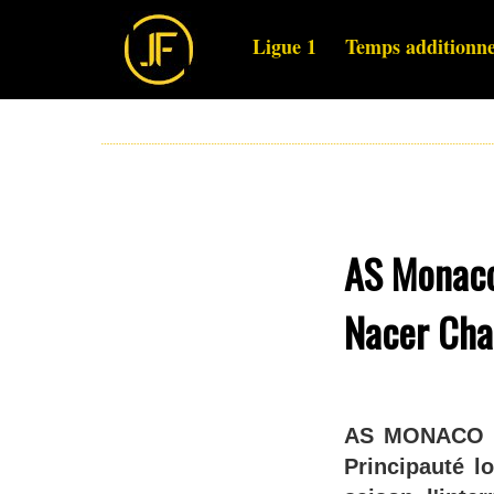
Ligue 1
Temps additionne
AS Monaco
Nacer Chad
AS MONACO - I
Principauté l