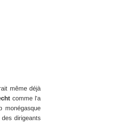
rait même déjà
echt
comme l'a
club monégasque
 des dirigeants