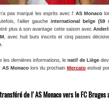
'a pas marqué les esprits avec l'
AS Monaco
lor
tefois, l'ailier gauche
international belge (59 
tré plus à son avantage cette saison avec
Anderl
SM
, avec huit buts inscrits et cinq passes décisiv
e
.
e les dernières informations, le
natif de Liège
devr
l'
AS Monaco
lors du prochain
Mercato
estival po
transféré de l' AS Monaco vers le FC Bruges