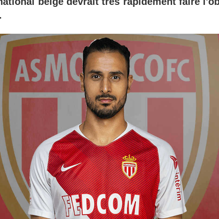
rnational belge devrait très rapidement faire l'ob
.