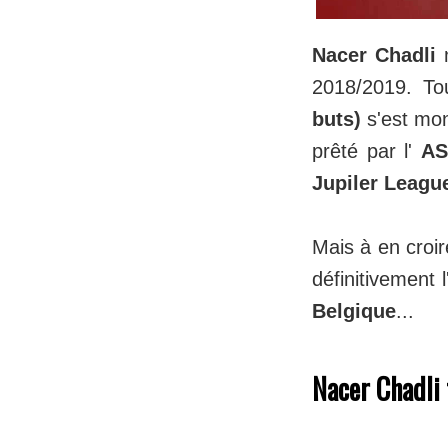
Nacer Chadli
n
2018/2019. Tou
buts)
s'est mon
prêté par l'
A
Jupiler Leagu
Mais à en croir
définitivement 
Belgique
...
Nacer Chadli 