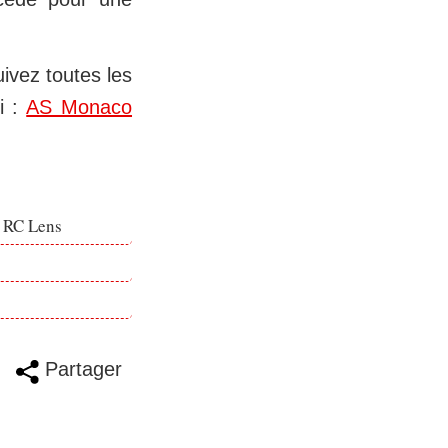
uivez toutes les
i :
AS Monaco
e RC Lens
Partager