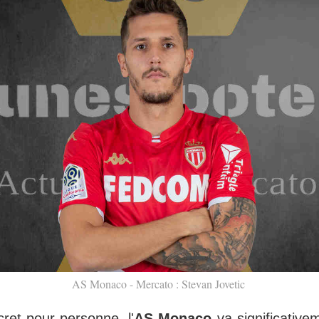
AS Monaco - Mercato : Stevan Jovetic
ret pour personne, l'
AS Monaco
va significative