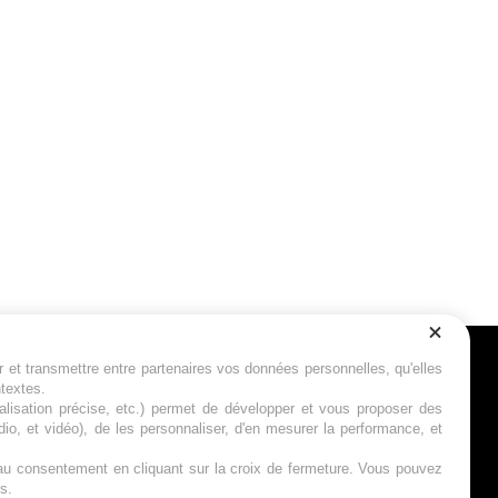
r et transmettre entre partenaires vos données personnelles, qu'elles
Suivez-nous
ntextes.
calisation précise, etc.) permet de développer et vous proposer des
io, et vidéo), de les personnaliser, d'en mesurer la performance, et
s au consentement en cliquant sur la croix de fermeture. Vous pouvez
s.