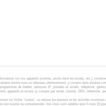
ormations sur vos appareils (cookies, pixels dans les emails, etc.), combine
Jeunesfooteux est un média sportif qui traite
certains d'entre nous ou obtenues ultérieurement, y compris dans d'autres co
principalement de l'actualité de la Ligue 1 et
, programmes de fidélité, adresses IP, postales et emails, téléphone, géolo
rents appareils et écrans (y compris par email, courrier, SMS, téléphone, aud
des grosses actualités de la Ligue 2 et du
football étranger.
ment via l'icône "cookie", ou refuser les traceurs et les activités soumise
Plan du site
|
Syndication
|
Powered by WM
ents non soumis au consentement. Vos choix sont valables pour 5 mois 20 jour