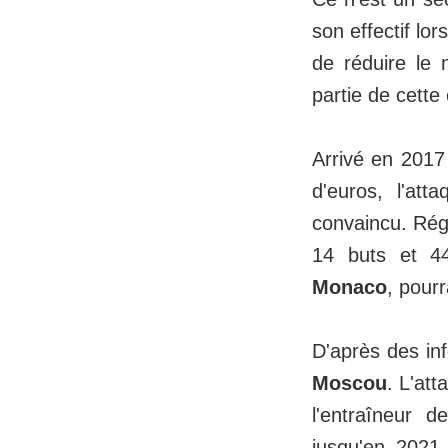
son effectif lo
de réduire le
partie de cette
Arrivé en 2017
d'euros, l'at
convaincu. Rég
14 buts et 44
Monaco
, pourr
D'après des in
Moscou
. L'at
l'entraîneur 
jusqu'en 2021 