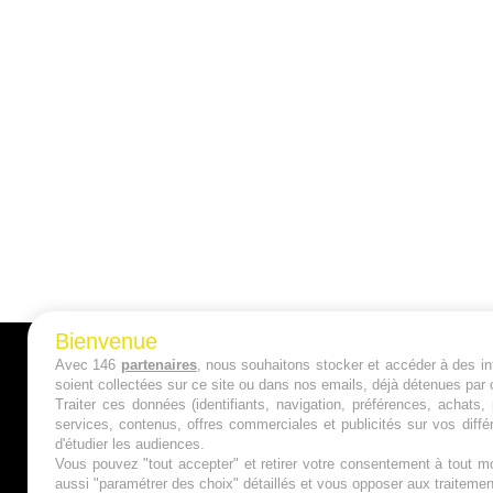
Bienvenue
Avec 146
partenaires
, nous souhaitons stocker et accéder à des inf
A PROPOS
soient collectées sur ce site ou dans nos emails, déjà détenues par 
Traiter ces données (identifiants, navigation, préférences, achats
Qui sommes nous ?
services, contenus, offres commerciales et publicités sur vos diffé
d'étudier les audiences.
Mentions Légales
Vous pouvez "tout accepter" et retirer votre consentement à tout mo
aussi "paramétrer des choix" détaillés et vous opposer aux traitem