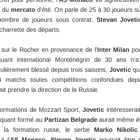
rs du
mercato
d'été. On parle de 25 à 30 joueurs sur
 nombre de joueurs sous contrat.
Stevan Joveti
 charrette des départs.
 sur le Rocher en provenance de l'
Inter Milan
pou
taquant international Monténégrin de 30 ans n'
ulièrement blessé depuis trois saisons,
Jovetic
qui
 matchs toutes compétitions confondues depui
ait prendre la direction de la Russie.
formations de Mozzart Sport,
Jovetic
intéresserai
taquant formé au
Partizan Belgrade
aurait même ét
de la formation russe, le serbe
Marko Nikolic
à l'
AS Monaco
,
Stevan Jovetic
pourrait être