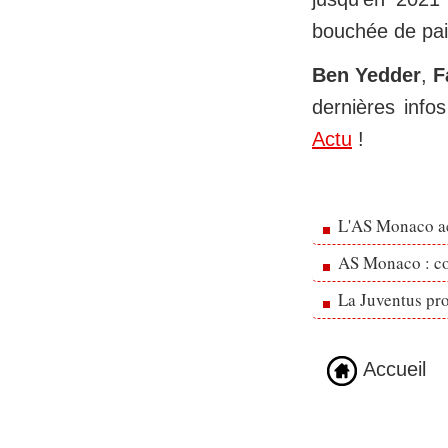
bouchée de pain
Ben Yedder
,
F
dernières info
Actu
!
L'AS Monaco ac
AS Monaco : cou
La Juventus pr
Accueil