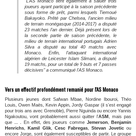
"L’AS Monaco tient également à saluer trois
joueurs ayant participé à la saison précédente
sous forme de prêt, parmi lesquels Tiemoué
Bakayoko. Prêté par Chelsea, l’ancien milieu
de terrain monégasque (2014-2017) a disputé
23 matches l’an dernier. Déjà présent lors de
la seconde partie de saison précédente, le
milieu de terrain international portugais Adrien
Silva a disputé au total 40 matchs avec
Monaco. Enfin, l’attaquant international
algérien de Leicester Islam Slimani, a disputé
19 matchs, pour un total de 9 buts et 7 passes
décisives" a communiqué l'AS Monaco.
Vers un effectif profondément remanié pour l'AS Monaco
Plusieurs jeunes dont Safwan Mbae, Nordine Ibouroi, Théo
Louis, Owen Maës, Kevin Appin, Jordy Gaspar (il s'est engagé
pour trois ans avec Grenoble), Pierre Nguinda ou encore Yannis
Ngakoutou, vont probablement aussi quitter l'
ASM
, mais pas
que ... . En effet, des joueurs comme
Jemerson
,
Benjamin
Henrichs
,
Kamil Glik
,
Cesc Fabregas
,
Stevan Jovetic
ou
encore Jorge, sont également susceptibles de partir. Le groupe