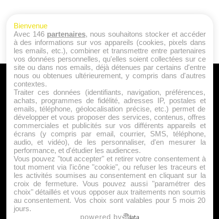
Bienvenue
Avec 146
partenaires
, nous souhaitons stocker et accéder
à des informations sur vos appareils (cookies, pixels dans
les emails, etc.), combiner et transmettre entre partenaires
vos données personnelles, qu'elles soient collectées sur ce
site ou dans nos emails, déjà détenues par certains d'entre
nous ou obtenues ultérieurement, y compris dans d'autres
A PROPOS
contextes.
Traiter ces données (identifiants, navigation, préférences,
Qui sommes nous ?
achats, programmes de fidélité, adresses IP, postales et
emails, téléphone, géolocalisation précise, etc.) permet de
Mentions Légales
développer et vous proposer des services, contenus, offres
Publicité
commerciales et publicités sur vos différents appareils et
écrans (y compris par email, courrier, SMS, téléphone,
Politique de Cookies
audio, et vidéo), de les personnaliser, d'en mesurer la
Contact
performance, et d'étudier les audiences.
Vous pouvez "tout accepter" et retirer votre consentement à
tout moment via l'icône "cookie", ou refuser les traceurs et
les activités soumises au consentement en cliquant sur la
Jeunesfooteux est un média sportif qui traite principalement de
croix de fermeture. Vous pouvez aussi "paramétrer des
l'actualité de la Ligue 1 et des grosses actualités de la Ligue 2 et
choix" détaillés et vous opposer aux traitements non soumis
au consentement. Vos choix sont valables pour 5 mois 20
du football étranger.
jours.
|
|
Plan du site
Syndication
Powered by WM
powered by