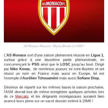
AS Monaco Mercato : Myron Boadu à l'ASM ?
L'
AS Monaco
sort d'une saison pleinement réussie en
Ligue 1
,
surtout grâce à une deuxième partie phénoménale, en
concurrençant le
PSG
ainsi que le
LOSC
jusqu'au bout. Dirigé
par
Niko Kovac,
de nombreux joueurs se sont illustrés et ont
réussi un nom en France mais aussi en Europe, tel est
l'exemple d'
Aurélien Tchouaméni
mais aussi
Sofiane Diop
,
Désireux de repartir sur les mêmes bases la saison prochaine,
l'ASM devrait tout de même enregistrer quelques arrivées lors
de ce
Mercato
, et les dirigeants monégasques auraient bien
avancé leurs pions sur un sacré dossier estimé à 15M€ !