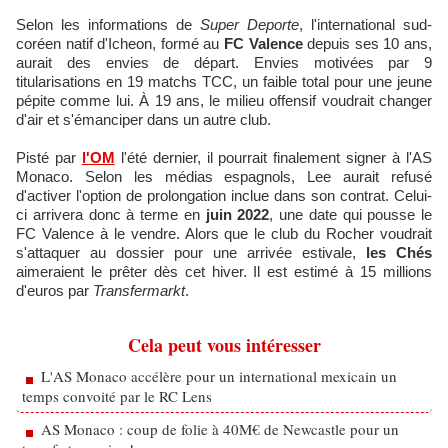
Selon les informations de
Super Deporte
, l'international sud-
coréen natif d'Icheon, formé au
FC Valence
depuis ses 10 ans,
aurait des envies de départ. Envies motivées par 9
titularisations en 19 matchs TCC, un faible total pour une jeune
pépite comme lui. À 19 ans, le milieu offensif voudrait changer
d'air et s'émanciper dans un autre club.
Pisté par
l'OM
l'été dernier, il pourrait finalement signer à l'AS
Monaco. Selon les médias espagnols, Lee aurait refusé
d'activer l'option de prolongation inclue dans son contrat. Celui-
ci arrivera donc à terme en
juin 2022
, une date qui pousse le
FC Valence à le vendre. Alors que le club du Rocher voudrait
s'attaquer au dossier pour une arrivée estivale,
les Chés
aimeraient le prêter dès cet hiver. Il est estimé à 15 millions
d'euros par
Transfermarkt
.
Cela peut vous intéresser
L'AS Monaco accélère pour un international mexicain un
temps convoité par le RC Lens
AS Monaco : coup de folie à 40M€ de Newcastle pour un