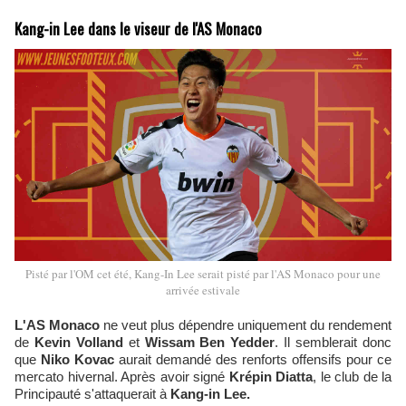
Kang-in Lee dans le viseur de l'AS Monaco
Pisté par l'OM cet été, Kang-In Lee serait pisté par l'AS Monaco pour une
arrivée estivale
L'AS Monaco
ne veut plus dépendre uniquement du rendement
de
Kevin Volland
et
Wissam Ben Yedder
. Il semblerait donc
que
Niko Kovac
aurait demandé des renforts offensifs pour ce
mercato hivernal. Après avoir signé
Krépin Diatta
, le club de la
Principauté s'attaquerait à
Kang-in Lee.