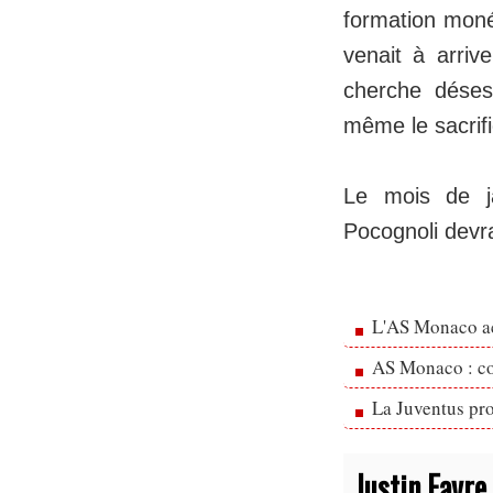
formation moné
venait à arriv
cherche déses
même le sacrific
Le mois de ja
Pocognoli devra 
L'AS Monaco ac
AS Monaco : cou
La Juventus pr
Justin Favre