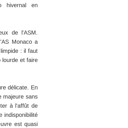
o hivernal en
reux de l'ASM.
, l'AS Monaco a
impide : il faut
lourde et faire
ure délicate. En
vée majeure sans
er à l'affût de
indisponibilité
uvre est quasi