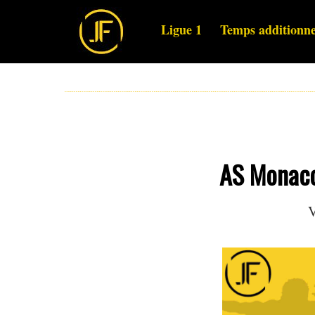
Ligue 1
Temps additionne
AS Monaco 
V