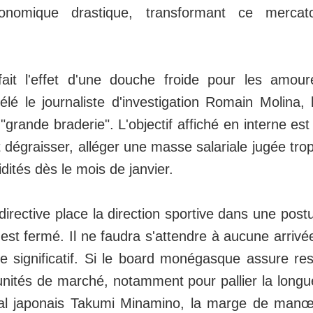
onomique drastique, transformant ce mercat
fait l'effet d'une douche froide pour les amou
lé le journaliste d'investigation Romain Molina
grande braderie". L'objectif affiché en interne est l
dégraisser, alléger une masse salariale jugée trop 
idités dès le mois de janvier.
directive place la direction sportive dans une post
et est fermé. Il ne faudra s'attendre à aucune arri
e significatif. Si le board monégasque assure rest
ités de marché, notamment pour pallier la longue 
onal japonais Takumi Minamino, la marge de manœ