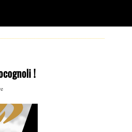
cognoli !
re