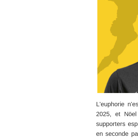
L'euphorie n'e
2025, et Nöel
supporters espé
en seconde par