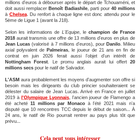
millions d'euros à débourser après le départ de Tchouaméni, et
doit aussi remplacer
Benoît Badiashile
, parti pour
40 millions
à
Chelsea
. Du renfort à chaque ligne est donc attendu pour le
5ème de Ligue 1 (avant la J18).
Selon les informations de
L'Equipe
, le
champion de France
2018
aurait transmis une offre de 13 millions d'euros en plus de
Jean Lucas
(valorisé à 7 millions d'euros), pour
Danilo
. Milieu
axial polyvalent de
Palmeiras
, le joueur de 21 ans en fin de
contrat en juin 2026 ferait aussi l'objet d'un intérêt de
Nottingham Forest
. Le promu anglais aurait lui offert
20
millions secs
pour le natif de Salvador.
L'ASM
aura probablement les moyens d'augmenter son offre si
besoin mais les dirigeants du club princier souhaiteraient se
délester du salaire de Jean Lucas. Arrivé en France en juillet
2019 à
l'Olympique Lyonnais
, l'ancien joueur de Flamengo a
été acheté
11 millions par Monaco
à l'été 2021 mais n'a
disputé que 10 rencontres TCC depuis le début de saison... À
24 ans, le natif de Rio pourrait rentrer au pays plus tôt que
prévu...
Cela peut vous intéresser