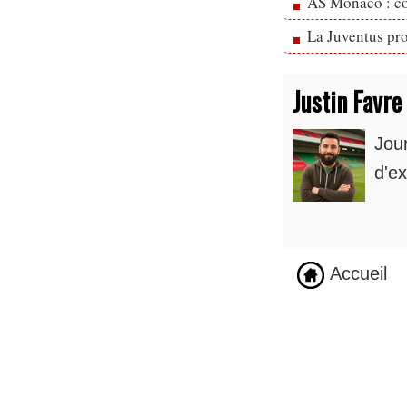
AS Monaco : cou
La Juventus pr
Justin Favre
Jou
d'ex
Accueil