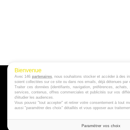
Bienvenue
Avec 146
partenaires
, nous souhaitons stocker et accéder à des inf
A PROPOS
soient collectées sur ce site ou dans nos emails, déjà détenues par 
Traiter ces données (identifiants, navigation, préférences, achats
Qui sommes nous ?
services, contenus, offres commerciales et publicités sur vos diffé
d'étudier les audiences.
Mentions Légales
Vous pouvez "tout accepter" et retirer votre consentement à tout mo
aussi "paramétrer des choix" détaillés et vous opposer aux traitem
Publicité
Politique de Cookies
Paramétrer vos choix