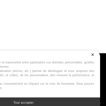
r et transmettre entre partenaires vos données personnelles, qu'elles
Suivez-nous
ntextes.
calisation précise, etc.) permet de développer et vous proposer des
io, et vidéo), de les personnaliser, d'en mesurer la performance, et
s au consentement en cliquant sur la croix de fermeture. Vous pouvez
s.
Tout accepter