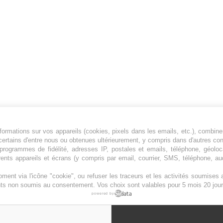
ormations sur vos appareils (cookies, pixels dans les emails, etc.), combine
Jeunesfooteux est un média sportif qui traite
certains d'entre nous ou obtenues ultérieurement, y compris dans d'autres co
principalement de l'actualité de la Ligue 1 et
, programmes de fidélité, adresses IP, postales et emails, téléphone, géolo
rents appareils et écrans (y compris par email, courrier, SMS, téléphone, aud
des grosses actualités de la Ligue 2 et du
football étranger.
ment via l'icône "cookie", ou refuser les traceurs et les activités soumise
Plan du site
|
Syndication
|
Powered by WM
ents non soumis au consentement. Vos choix sont valables pour 5 mois 20 jour
powered by