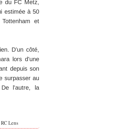
nce du FC Metz,
ui estimée à 50
t Tottenham et
ien. D'un côté,
ara lors d'une
ant depuis son
e surpasser au
De l'autre, la
e RC Lens