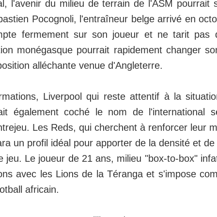
, l'avenir du milieu de terrain de l'ASM pourrait s
stien Pocognoli, l'entraîneur belge arrivé en octo
mpte fermement sur son joueur et ne tarit pas 
ction monégasque pourrait rapidement changer son
osition alléchante venue d'Angleterre.
mations, Liverpool qui reste attentif à la situat
ait également coché le nom de l'international s
ntrejeu. Les Reds, qui cherchent à renforcer leur mi
a un profil idéal pour apporter de la densité et de 
 jeu. Le joueur de 21 ans, milieu "box-to-box" infa
ions avec les Lions de la Téranga et s'impose c
tball africain.