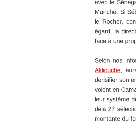
avec le Sénégal
Manche. Si Séba
le Rocher, co
égard, la dire
face à une prop
Selon nos infor
Akliouche
, aur
densifier son e
voient en Camar
leur système de
déjà 27 sélect
montante du foo