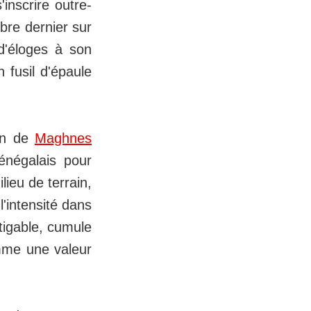
'inscrire outre-
bre dernier sur
d'éloges à son
 fusil d'épaule
ion de
Maghnes
énégalais pour
lieu de terrain,
l'intensité dans
tigable, cumule
omme une valeur