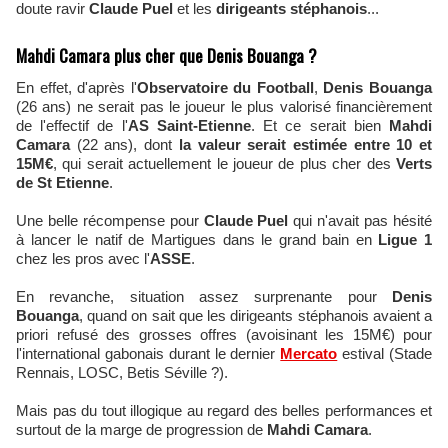
doute ravir
Claude Puel
et les
dirigeants stéphanois
...
Mahdi Camara plus cher que Denis Bouanga ?
En effet, d'après l'
Observatoire du Football
,
Denis Bouanga
(26 ans) ne serait pas le joueur le plus valorisé financièrement
de l'effectif de l'
AS Saint-Etienne
. Et ce serait bien
Mahdi
Camara
(22 ans), dont
la valeur serait estimée entre 10 et
15M€
, qui serait actuellement le joueur de plus cher des
Verts
de St Etienne
.
Une belle récompense pour
Claude Puel
qui n'avait pas hésité
à lancer le natif de Martigues dans le grand bain en
Ligue 1
chez les pros avec l'
ASSE
.
En revanche, situation assez surprenante pour
Denis
Bouanga
, quand on sait que les dirigeants stéphanois avaient a
priori refusé des grosses offres (avoisinant les 15M€) pour
l'international gabonais durant le dernier
Mercato
estival (Stade
Rennais, LOSC, Betis Séville ?).
Mais pas du tout illogique au regard des belles performances et
surtout de la marge de progression de
Mahdi Camara
.