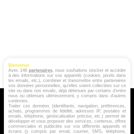
Bienvenue
Avec 146
partenaires
, nous souhaitons stocker et accéder
à des informations sur vos appareils (cookies, pixels dans
les emails, etc.), combiner et transmettre entre partenaires
vos données personnelles, qu'elles soient collectées sur ce
site ou dans nos emails, déjà détenues par certains d'entre
nous ou obtenues ultérieurement, y compris dans d'autres
A PROPOS
contextes.
Traiter ces données (identifiants, navigation, préférences,
Qui sommes nous ?
achats, programmes de fidélité, adresses IP, postales et
emails, téléphone, géolocalisation précise, etc.) permet de
Mentions Légales
développer et vous proposer des services, contenus, offres
Publicité
commerciales et publicités sur vos différents appareils et
écrans (y compris par email, courrier, SMS, téléphone,
Politique de Cookies