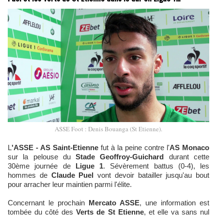
ASSE Foot : Denis Bouanga (St Etienne).
L
'ASSE - AS Saint-Etienne
fut à la peine contre l'
AS Monaco
sur la pelouse du
Stade Geoffroy-Guichard
durant cette
30ème journée de
Ligue 1
. Sévèrement battus (0-4), les
hommes de
Claude Puel
vont devoir batailler jusqu'au bout
pour arracher leur maintien parmi l'élite.
Concernant le prochain
Mercato ASSE
, une information est
tombée du côté des
Verts de St Etienne
, et elle va sans nul