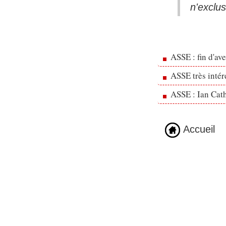
n'exclus
ASSE : fin d'av
ASSE très inté
ASSE : Ian Cath
Accueil