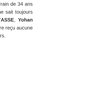
rrain de 34 ans
ne sait toujours
'
ASSE
,
Yohan
ure reçu aucune
urs.