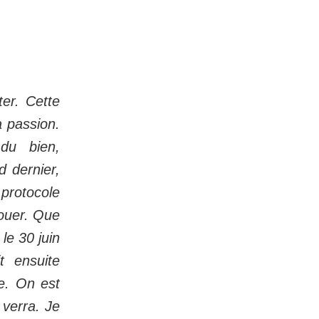
ter. Cette
a passion.
du bien,
d dernier,
protocole
jouer. Que
le 30 juin
t ensuite
e. On est
 verra. Je