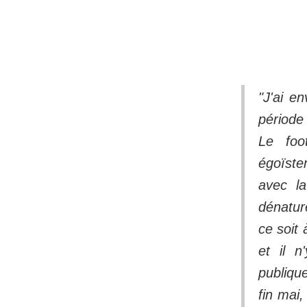
"J'ai e
période 
Le foo
égoïste
avec la
dénature
ce soit 
et il n
publiqu
fin mai