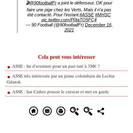
🎬
@90footballFr
a joint le défenseur, OK pour
faire une pige chez les Verts. Mais il n'a pas
été contacté. Pour l'instant.
#ASSE
#MHSC
pic.twitter.com/P0taTO5FC4
— 90 Football (@90footballFr)
December 16,
2021
Cela peut vous intéresser
ASSE : fin d'aventure pour un pari raté à 3M€ ?
ASSE très intéressée par un jeune colombien du Lechia
Gdansk
ASSE : Ian Cathro pousse le curseur et met en garde