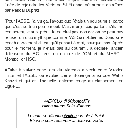
l'idée de rejoindre les Verts de St Etienne, désormais entraînés
par Pascal Dupraz :
"Pour l'ASSE, j'ai vu ça, j'avoue que j'étais un peu surpris, parce
que c'est sorti un peu partout. Mais moi je suis partant, s'ils me
contactent, je suis prêt ! Je ne dirai pas non car on ne peut pas
refuser un club mythique comme l'AS Saint-Etienne. Donc si le
coach a vraiment dit ça, qu'il pensait à moi, pourquoi pas. Après
pour le moment, je n'étais pas au courant", a déclaré l'ancien
défenseur du RC Lens ou encore de l'OM et du MHSC -
Montpellier HSC.
Affaire à suivre donc lors du Mercato à venir entre Vitorino
Hilton et l'ASSE, où évolue Denis Bouanga ainsi que Wahbi
Khazri et qui est l'actuelle lanterne rouge au classement en
Ligue 1...
👀EXCLU
@90footballFr
Hilton attend Saint-Etienne
Le nom de Vitorino
#Hilton
circule à Saint-
Etienne pour renforcer la défense verte.