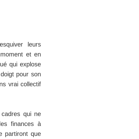
squiver leurs
n moment et en
qué qui explose
u doigt pour son
 vrai collectif
s cadres qui ne
des finances à
e partiront que