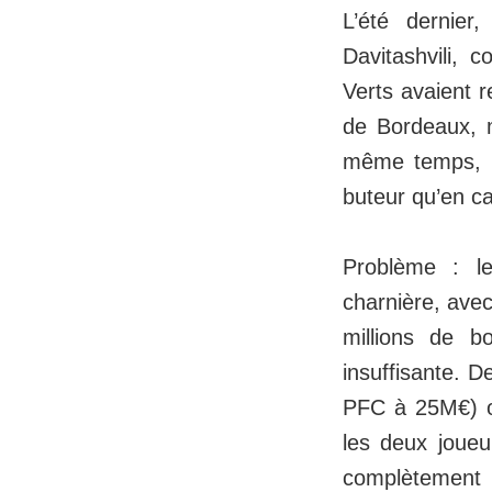
L’été dernier
Davitashvili, 
Verts avaient r
de Bordeaux, 
même temps, le
buteur qu’en c
Problème : le
charnière, avec
millions de b
insuffisante. D
PFC à 25M€) on
les deux joueu
complètement 