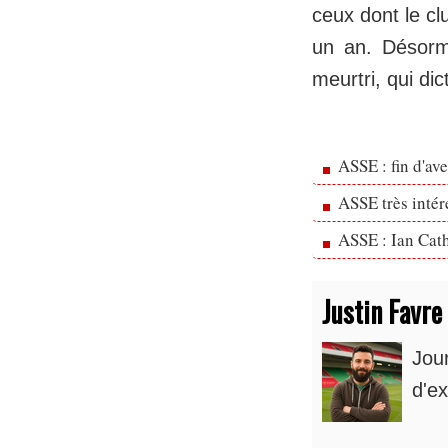
ceux dont le cl
un an. Désorma
meurtri, qui di
ASSE : fin d'av
ASSE très inté
ASSE : Ian Cath
Justin Favre
Jou
d'ex