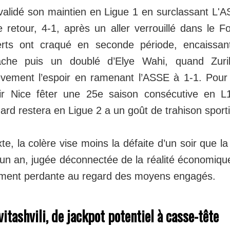
alidé son maintien en Ligue 1 en surclassant L'A
 retour, 4-1, après un aller verrouillé dans le For
Verts ont craqué en seconde période, encaissa
che puis un doublé d’Elye Wahi, quand Zuriko
ièvement l’espoir en ramenant l’ASSE à 1-1. Pour
oir Nice fêter une 25e saison consécutive en 
rd restera en Ligue 2 a un goût de trahison sport
e, la colère vise moins la défaite d’un soir que la 
 un an, jugée déconnectée de la réalité économiqu
lement perdante au regard des moyens engagés.
itashvili, de jackpot potentiel à casse-tête