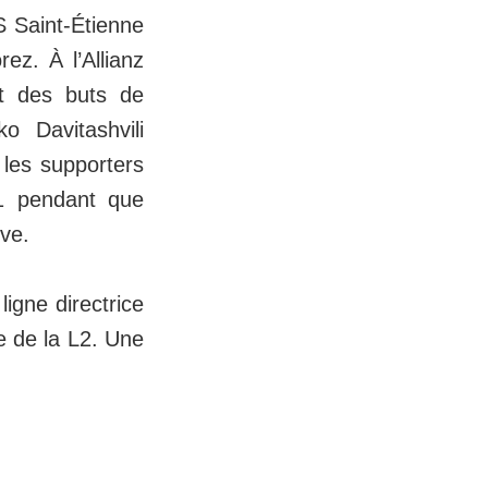
S Saint-Étienne
ez. À l’Allianz
nt des buts de
 Davitashvili
 les supporters
L1 pendant que
ive.
ligne directrice
e de la L2. Une