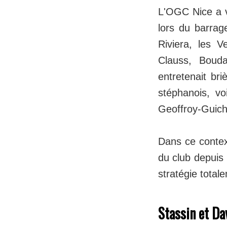
L'OGC Nice a v
lors du barrage
Riviera, les 
Clauss, Bouda
entretenait br
stéphanois, v
Geoffroy-Guicha
Dans ce context
du club depuis
stratégie tota
Stassin et Dav