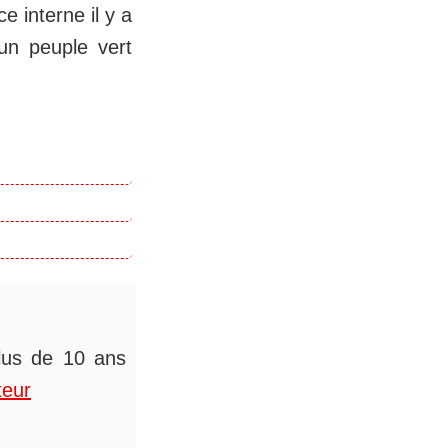
e interne il y a
’un peuple vert
plus de 10 ans
teur