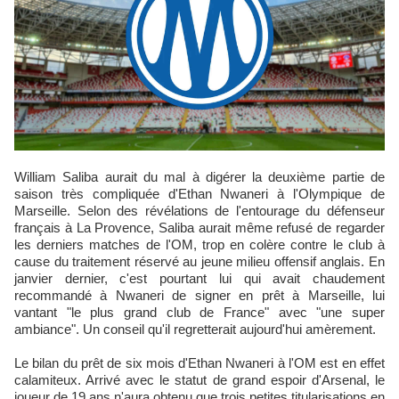
William Saliba aurait du mal à digérer la deuxième partie de
saison très compliquée d'Ethan Nwaneri à l'Olympique de
Marseille. Selon des révélations de l'entourage du défenseur
français à La Provence, Saliba aurait même refusé de regarder
les derniers matches de l'OM, trop en colère contre le club à
cause du traitement réservé au jeune milieu offensif anglais. En
janvier dernier, c'est pourtant lui qui avait chaudement
recommandé à Nwaneri de signer en prêt à Marseille, lui
vantant "le plus grand club de France" avec "une super
ambiance". Un conseil qu'il regretterait aujourd'hui amèrement.
Le bilan du prêt de six mois d'Ethan Nwaneri à l'OM est en effet
calamiteux. Arrivé avec le statut de grand espoir d'Arsenal, le
joueur de 19 ans n'aura obtenu que trois petites titularisations en