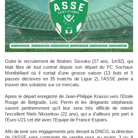
Outre le recrutement de Ibrahim Sissoko (27 ans, 1m92), qui
était libre de tout contrat depuis son départ du FC Sochaux
Montbéliard où il sortait d'une grosse saison (13 buts et 5
passes décisives en 35 matchs de Ligue 2), l'ASSE peine à
trouver des solutions sur ce mercato.
Après le départ enregistré de Jean-Philippe Krasso vers l'Etoile
Rouge de Belgrade, Loïc Perrin et les dirigeants stéphanois
savent pertinemment qu'il leur sera très difficile de retenir
l'excellent Niels Nkounkou (22 ans), qui a d'ailleurs pris part à
l'Euro U21 cet été avec l'Equipe de France Espoirs.
Afin de tenir ses engagements pris devant la DNCG, la direction
de l'ASSE sera contrainte de vendre pour au moins 3 ou 4