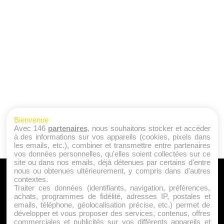
Bienvenue
Avec 146
partenaires
, nous souhaitons stocker et accéder
à des informations sur vos appareils (cookies, pixels dans
les emails, etc.), combiner et transmettre entre partenaires
vos données personnelles, qu'elles soient collectées sur ce
site ou dans nos emails, déjà détenues par certains d'entre
nous ou obtenues ultérieurement, y compris dans d'autres
A PROPOS
contextes.
Traiter ces données (identifiants, navigation, préférences,
Qui sommes nous ?
achats, programmes de fidélité, adresses IP, postales et
emails, téléphone, géolocalisation précise, etc.) permet de
Mentions Légales
développer et vous proposer des services, contenus, offres
Publicité
commerciales et publicités sur vos différents appareils et