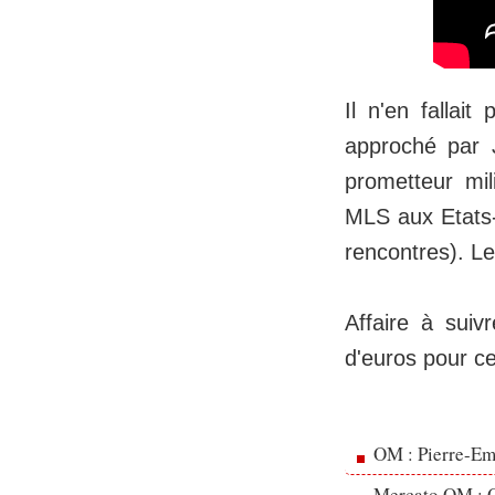
Il n'en fallai
approché par J
prometteur mil
MLS aux Etats-
rencontres). Le 
Affaire à suiv
d'euros pour ce
OM : Pierre-Emi
Mercato OM : Ol