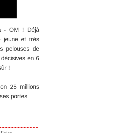
da - OM ! Déjà
 jeune et très
les pelouses de
 décisives en 6
sûr !
on 25 millions
ses portes...
llaise