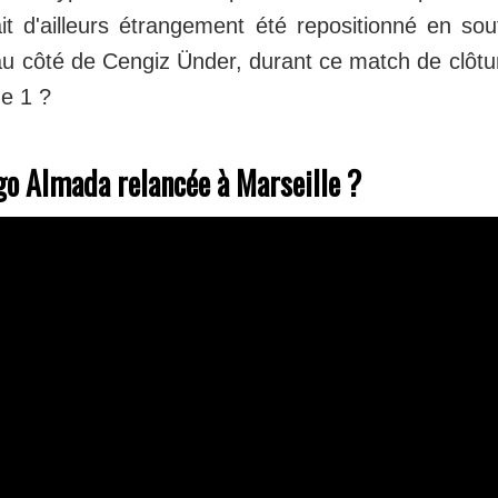
ait d'ailleurs étrangement été repositionné en sou
au côté de Cengiz Ünder, durant ce match de clôt
ue 1 ?
go Almada relancée à Marseille ?