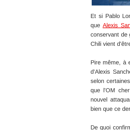
Et si Pablo Lo
que
Alexis Sa
conservant de g
Chili vient d'ê
Pire même, à e
d'Alexis Sanc
selon certaine
que l'OM cherc
nouvel attaqua
bien que ce der
De quoi confirm