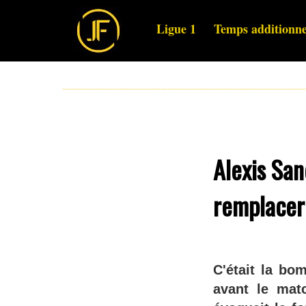
Ligue 1
Temps additionne
Alexis San
remplacer
C'était la bo
avant le mat