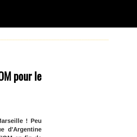
'OM pour le
arseille ! Peu
e d'Argentine