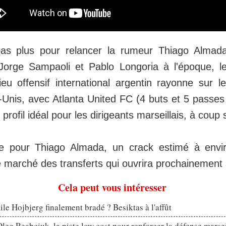
t pas plus pour relancer la rumeur Thiago Alma
orge Sampaoli et Pablo Longoria à l'époque, le
ieu offensif international argentin rayonne sur 
Unis, avec Atlanta United FC (4 buts et 5 passes
profil idéal pour les dirigeants marseillais, à coup 
re pour Thiago Almada, un crack estimé à envir
 marché des transferts qui ouvrira prochainement 
Cela peut vous intéresser
le Hojbjerg finalement bradé ? Besiktas à l'affût
eg Reabciuk, la piste low cost pour renforcer la défense marsei