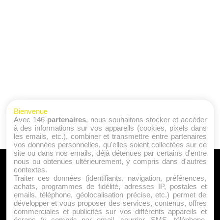
Bienvenue
Avec 146
partenaires
, nous souhaitons stocker et accéder
à des informations sur vos appareils (cookies, pixels dans
les emails, etc.), combiner et transmettre entre partenaires
vos données personnelles, qu'elles soient collectées sur ce
site ou dans nos emails, déjà détenues par certains d'entre
nous ou obtenues ultérieurement, y compris dans d'autres
A PROPOS
contextes.
Traiter ces données (identifiants, navigation, préférences,
Qui sommes nous ?
achats, programmes de fidélité, adresses IP, postales et
emails, téléphone, géolocalisation précise, etc.) permet de
Mentions Légales
développer et vous proposer des services, contenus, offres
Publicité
commerciales et publicités sur vos différents appareils et
écrans (y compris par email, courrier, SMS, téléphone,