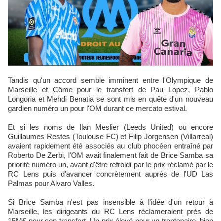
Tandis qu'un accord semble imminent entre l'Olympique de
Marseille et Côme pour le transfert de Pau Lopez, Pablo
Longoria et Mehdi Benatia se sont mis en quête d'un nouveau
gardien numéro un pour l'OM durant ce mercato estival.
Et si les noms de Ilan Meslier (Leeds United) ou encore
Guillaumes Restes (Toulouse FC) et Filip Jorgensen (Villarreal)
avaient rapidement été associés au club phocéen entraîné par
Roberto De Zerbi, l'OM avait finalement fait de Brice Samba sa
priorité numéro un, avant d'être refroidi par le prix réclamé par le
RC Lens puis d'avancer concrètement auprès de l'UD Las
Palmas pour Alvaro Valles.
Si Brice Samba n'est pas insensible à l'idée d'un retour à
Marseille, les dirigeants du RC Lens réclameraient près de
15M€ pour son transfert. Un prix élevé pour un trentenaire, bien