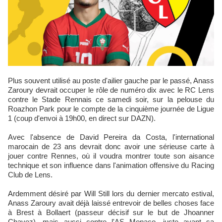
Plus souvent utilisé au poste d'ailier gauche par le passé, Anass
Zaroury devrait occuper le rôle de numéro dix avec le RC Lens
contre le Stade Rennais ce samedi soir, sur la pelouse du
Roazhon Park pour le compte de la cinquième journée de Ligue
1 (coup d'envoi à 19h00, en direct sur DAZN).
Avec l'absence de David Pereira da Costa, l'international
marocain de 23 ans devrait donc avoir une sérieuse carte à
jouer contre Rennes, où il voudra montrer toute son aisance
technique et son influence dans l'animation offensive du Racing
Club de Lens.
Ardemment désiré par Will Still lors du dernier mercato estival,
Anass Zaroury avait déjà laissé entrevoir de belles choses face
à Brest à Bollaert (passeur décisif sur le but de Jhoanner
Chavez), mais aussi contre l'AS Monaco, juste avant sa