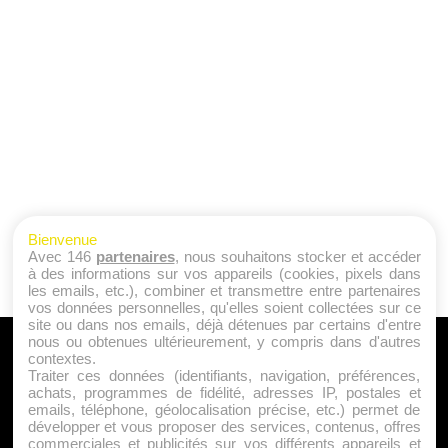
Bienvenue
Avec 146
partenaires
, nous souhaitons stocker et accéder
à des informations sur vos appareils (cookies, pixels dans
les emails, etc.), combiner et transmettre entre partenaires
vos données personnelles, qu'elles soient collectées sur ce
site ou dans nos emails, déjà détenues par certains d'entre
nous ou obtenues ultérieurement, y compris dans d'autres
A PROPOS
contextes.
Traiter ces données (identifiants, navigation, préférences,
Qui sommes nous ?
achats, programmes de fidélité, adresses IP, postales et
emails, téléphone, géolocalisation précise, etc.) permet de
Mentions Légales
développer et vous proposer des services, contenus, offres
Publicité
commerciales et publicités sur vos différents appareils et