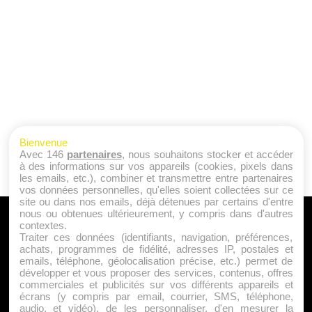
Bienvenue
Avec 146
partenaires
, nous souhaitons stocker et accéder
à des informations sur vos appareils (cookies, pixels dans
les emails, etc.), combiner et transmettre entre partenaires
vos données personnelles, qu'elles soient collectées sur ce
site ou dans nos emails, déjà détenues par certains d'entre
nous ou obtenues ultérieurement, y compris dans d'autres
A PROPOS
contextes.
Traiter ces données (identifiants, navigation, préférences,
Qui sommes nous ?
achats, programmes de fidélité, adresses IP, postales et
emails, téléphone, géolocalisation précise, etc.) permet de
Mentions Légales
développer et vous proposer des services, contenus, offres
Publicité
commerciales et publicités sur vos différents appareils et
écrans (y compris par email, courrier, SMS, téléphone,
Politique de Cookies
audio, et vidéo), de les personnaliser, d'en mesurer la