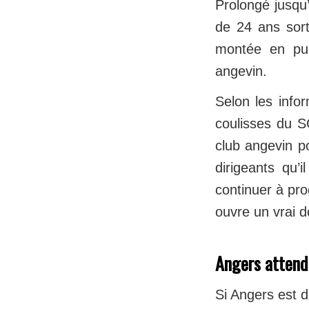
Prolongé jusqu
de 24 ans sort 
montée en pui
angevin.
Selon les info
coulisses du S
club angevin po
dirigeants qu’
continuer à pr
ouvre un vrai d
Angers attend
Si Angers est d