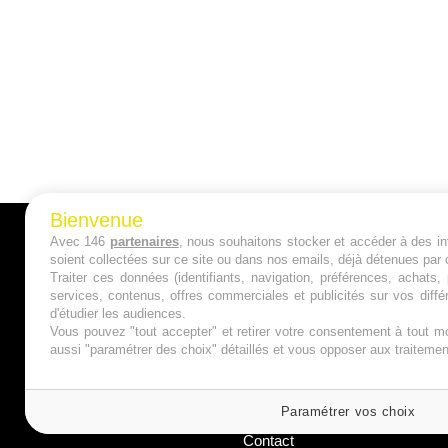
Bienvenue
Avec 146
partenaires
, nous souhaitons stocker et accéder à des inf
A PROPOS
soient collectées sur ce site ou dans nos emails, déjà détenues par 
Traiter ces données (identifiants, navigation, préférences, achats
Qui sommes nous ?
services, contenus, offres commerciales et publicités sur vos diffé
d'étudier les audiences.
Mentions Légales
Vous pouvez "tout accepter" et retirer votre consentement à tout mo
aussi "paramétrer des choix" détaillés et vous opposer aux traitem
Publicité
Politique de Cookies
Paramétrer vos choix
Contact