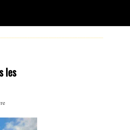
s les
re