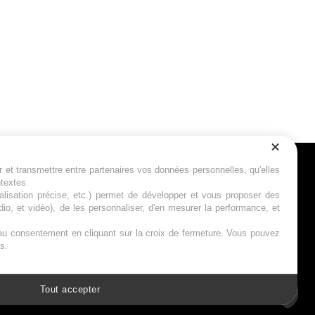
r et transmettre entre partenaires vos données personnelles, qu'elles
Suivez-nous
ntextes.
calisation précise, etc.) permet de développer et vous proposer des
io, et vidéo), de les personnaliser, d'en mesurer la performance, et
s au consentement en cliquant sur la croix de fermeture. Vous pouvez
s.
Tout accepter