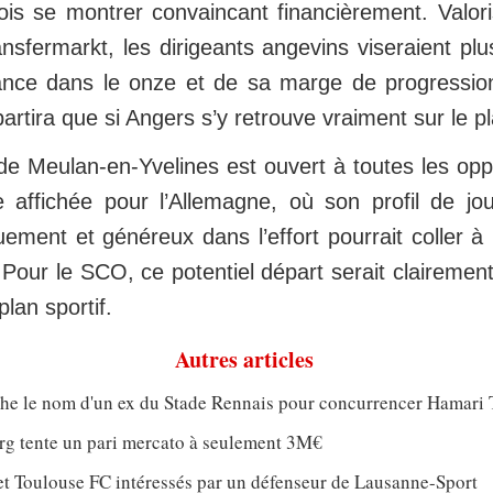
fois se montrer convaincant financièrement. Valori
nsfermarkt, les dirigeants angevins viseraient pl
ance dans le onze et de sa marge de progressi
e partira que si Angers s’y retrouve vraiment sur le pl
 de Meulan-en-Yvelines est ouvert à toutes les opp
 affichée pour l’Allemagne, où son profil de joue
ement et généreux dans l’effort pourrait coller à 
 Pour le SCO, ce potentiel départ serait claireme
plan sportif.
Autres articles
che le nom d'un ex du Stade Rennais pour concurrencer Hamari 
rg tente un pari mercato à seulement 3M€
et Toulouse FC intéressés par un défenseur de Lausanne-Sport