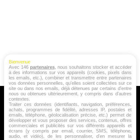
Bienvenue
Avec 146
partenaires
, nous souhaitons stocker et accéder
à des informations sur vos appareils (cookies, pixels dans
les emails, etc.), combiner et transmettre entre partenaires
vos données personnelles, qu'elles soient collectées sur ce
site ou dans nos emails, déjà détenues par certains d'entre
nous ou obtenues ultérieurement, y compris dans d'autres
A PROPOS
contextes.
Traiter ces données (identifiants, navigation, préférences,
Qui sommes nous ?
achats, programmes de fidélité, adresses IP, postales et
emails, téléphone, géolocalisation précise, etc.) permet de
Mentions Légales
développer et vous proposer des services, contenus, offres
Publicité
commerciales et publicités sur vos différents appareils et
écrans (y compris par email, courrier, SMS, téléphone,
Politique de Cookies
audio, et vidéo), de les personnaliser, d'en mesurer la
Contact