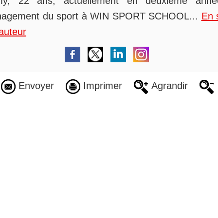
y, 22 ans, actuellement en deuxième ann
agement du sport à WIN SPORT SCHOOL...
En 
auteur
Envoyer
Imprimer
Agrandir