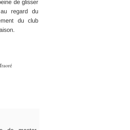
peine de glisser
 au regard du
sement du club
saison.
Traoré