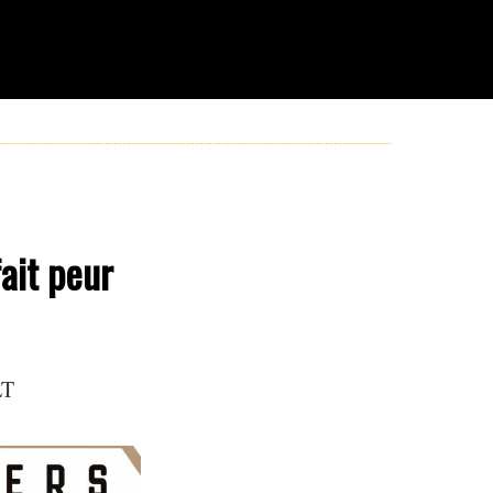
fait peur
LT