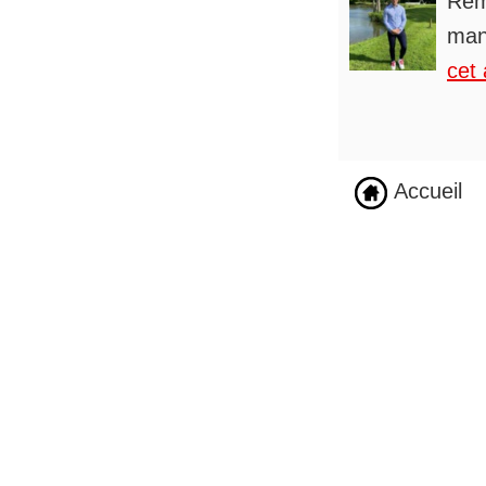
Rém
man
cet 
Accueil