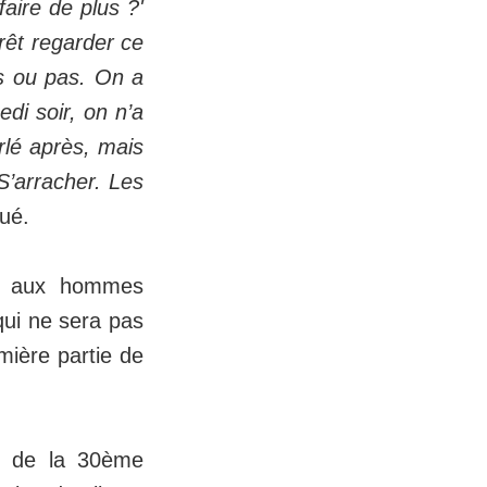
faire de plus ?'
rrêt regarder ce
es ou pas. On a
di soir, on n’a
rlé après, mais
 S’arracher. Les
qué.
chs aux hommes
qui ne sera pas
mière partie de
e de la 30ème