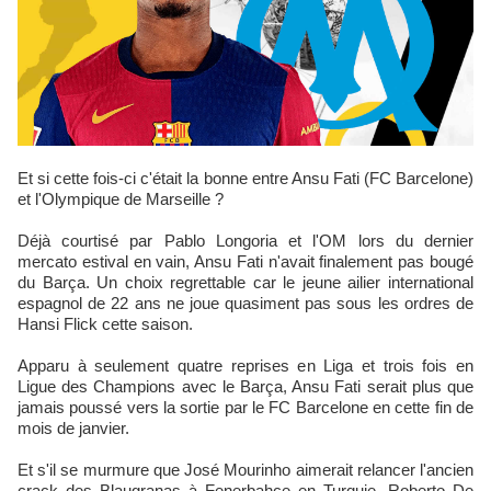
Et si cette fois-ci c'était la bonne entre Ansu Fati (FC Barcelone)
et l'Olympique de Marseille ?
Déjà courtisé par Pablo Longoria et l'OM lors du dernier
mercato estival en vain, Ansu Fati n'avait finalement pas bougé
du Barça. Un choix regrettable car le jeune ailier international
espagnol de 22 ans ne joue quasiment pas sous les ordres de
Hansi Flick cette saison.
Apparu à seulement quatre reprises en Liga et trois fois en
Ligue des Champions avec le Barça, Ansu Fati serait plus que
jamais poussé vers la sortie par le FC Barcelone en cette fin de
mois de janvier.
Et s'il se murmure que José Mourinho aimerait relancer l'ancien
crack des Blaugranas à Fenerbahçe en Turquie, Roberto De