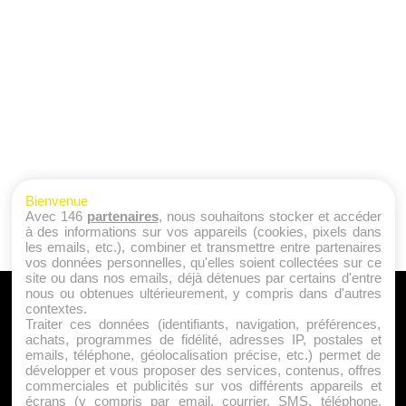
Bienvenue
Avec 146
partenaires
, nous souhaitons stocker et accéder
à des informations sur vos appareils (cookies, pixels dans
les emails, etc.), combiner et transmettre entre partenaires
vos données personnelles, qu'elles soient collectées sur ce
site ou dans nos emails, déjà détenues par certains d'entre
nous ou obtenues ultérieurement, y compris dans d'autres
A PROPOS
contextes.
Traiter ces données (identifiants, navigation, préférences,
Qui sommes nous ?
achats, programmes de fidélité, adresses IP, postales et
emails, téléphone, géolocalisation précise, etc.) permet de
Mentions Légales
développer et vous proposer des services, contenus, offres
Publicité
commerciales et publicités sur vos différents appareils et
écrans (y compris par email, courrier, SMS, téléphone,
Politique de Cookies