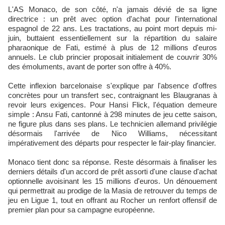
L'AS Monaco, de son côté, n'a jamais dévié de sa ligne
directrice : un prêt avec option d'achat pour l'international
espagnol de 22 ans. Les tractations, au point mort depuis mi-
juin, buttaient essentiellement sur la répartition du salaire
pharaonique de Fati, estimé à plus de 12 millions d'euros
annuels. Le club princier proposait initialement de couvrir 30%
des émoluments, avant de porter son offre à 40%.
Cette inflexion barcelonaise s'explique par l'absence d'offres
concrètes pour un transfert sec, contraignant les Blaugranas à
revoir leurs exigences. Pour Hansi Flick, l'équation demeure
simple : Ansu Fati, cantonné à 298 minutes de jeu cette saison,
ne figure plus dans ses plans. Le technicien allemand privilégie
désormais l'arrivée de Nico Williams, nécessitant
impérativement des départs pour respecter le fair-play financier.
Monaco tient donc sa réponse. Reste désormais à finaliser les
derniers détails d'un accord de prêt assorti d'une clause d'achat
optionnelle avoisinant les 15 millions d'euros. Un dénouement
qui permettrait au prodige de la Masia de retrouver du temps de
jeu en Ligue 1, tout en offrant au Rocher un renfort offensif de
premier plan pour sa campagne européenne.