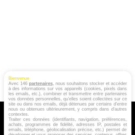
Bienvenue
Avec 146
partenaires
, nous souhaitons stocker et accéder
à des informations sur vos appareils (cookies, pixels dans
les emails, etc.), combiner et transmettre entre partenaires
vos données personnelles, qu'elles soient collectées sur ce
site ou dans nos emails, déjà détenues par certains d'entre
nous ou obtenues ultérieurement, y compris dans d'autres
A PROPOS
contextes.
Traiter ces données (identifiants, navigation, préférences,
Qui sommes nous ?
achats, programmes de fidélité, adresses IP, postales et
emails, téléphone, géolocalisation précise, etc.) permet de
Mentions Légales
développer et vous proposer des services, contenus, offres