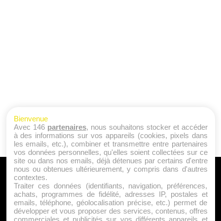
Bienvenue
Avec 146
partenaires
, nous souhaitons stocker et accéder
à des informations sur vos appareils (cookies, pixels dans
les emails, etc.), combiner et transmettre entre partenaires
vos données personnelles, qu'elles soient collectées sur ce
site ou dans nos emails, déjà détenues par certains d'entre
nous ou obtenues ultérieurement, y compris dans d'autres
A PROPOS
contextes.
Traiter ces données (identifiants, navigation, préférences,
Qui sommes nous ?
achats, programmes de fidélité, adresses IP, postales et
emails, téléphone, géolocalisation précise, etc.) permet de
Mentions Légales
développer et vous proposer des services, contenus, offres
Publicité
commerciales et publicités sur vos différents appareils et