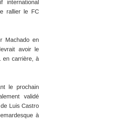
f international
e rallier le FC
ver Machado en
vrait avoir le
 en carrière, à
nt le prochain
alement validé
 de Luis Castro
chemardesque à