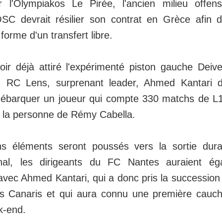
r l'Olympiakos Le Pirée, l'ancien milieu offensi
SC devrait résilier son contrat en Grèce afin d
forme d'un transfert libre.
oir déjà attiré l'expérimenté piston gauche Dei
 RC Lens, surprenant leader, Ahmed Kantari de
t débarquer un joueur qui compte 330 matchs de L1
en la personne de Rémy Cabella.
ns éléments seront poussés vers la sortie dura
nal, les dirigeants du FC Nantes auraient ég
avec Ahmed Kantari, qui a donc pris la succession
es Canaris et qui aura connu une première cau
k-end.