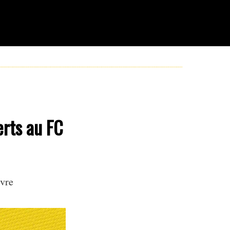
erts au FC
vre