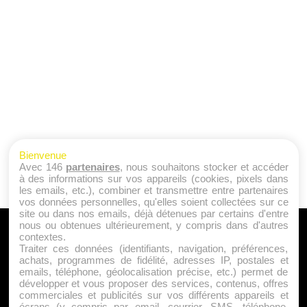
Bienvenue
Avec 146
partenaires
, nous souhaitons stocker et accéder
à des informations sur vos appareils (cookies, pixels dans
les emails, etc.), combiner et transmettre entre partenaires
vos données personnelles, qu'elles soient collectées sur ce
site ou dans nos emails, déjà détenues par certains d'entre
nous ou obtenues ultérieurement, y compris dans d'autres
A PROPOS
contextes.
Traiter ces données (identifiants, navigation, préférences,
Qui sommes nous ?
achats, programmes de fidélité, adresses IP, postales et
emails, téléphone, géolocalisation précise, etc.) permet de
Mentions Légales
développer et vous proposer des services, contenus, offres
Publicité
commerciales et publicités sur vos différents appareils et
écrans (y compris par email, courrier, SMS, téléphone,