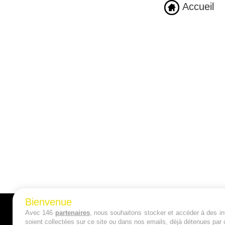
Accueil
Bienvenue
Avec 146
partenaires
, nous souhaitons stocker et accéder à des inf
A PROPOS
soient collectées sur ce site ou dans nos emails, déjà détenues par 