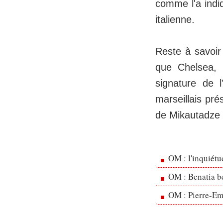
comme l'a indiq
italienne.
Reste à savoir
que Chelsea, 
signature de l
marseillais pré
de Mikautadze 
OM : l'inquiét
OM : Benatia b
OM : Pierre-Emi