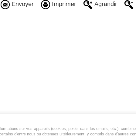
Envoyer
Imprimer
Agrandir
ormations sur vos appareils (cookies, pixels dans les emails, etc.), combine
Jeunesfooteux est un média sportif qui traite
certains d'entre nous ou obtenues ultérieurement, y compris dans d'autres co