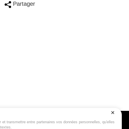
Partager
r et transmettre entre partenaires vos données personnelles, qu'elles
Suivez-nous
ntextes.