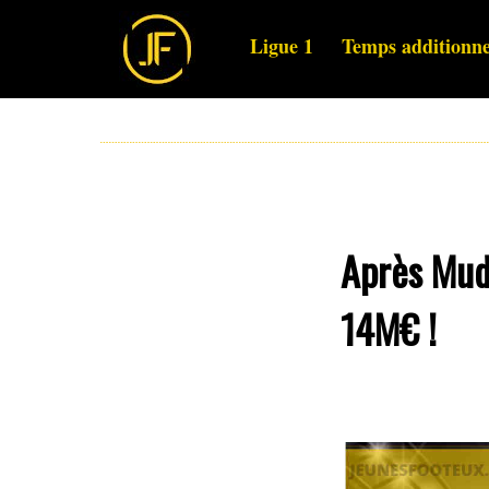
Ligue 1
Temps additionne
Après Mudr
14M€ !