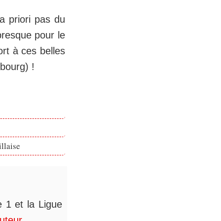
a priori pas du
 presque pour le
ort à ces belles
ibourg) !
llaise
 1 et la Ligue
auteur