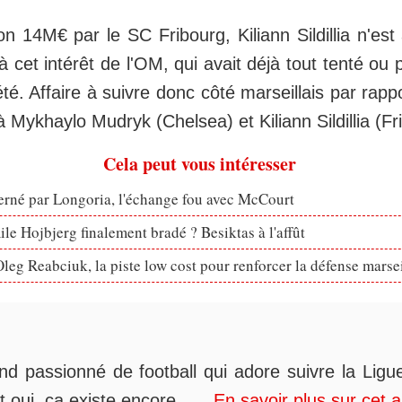
n 14M€ par le SC Fribourg, Kiliann Sildillia n'est 
 à cet intérêt de l'OM, qui avait déjà tout tenté ou
 été. Affaire à suivre donc côté marseillais par rapp
 Mykhaylo Mudryk (Chelsea) et Kiliann Sildillia (Fr
Cela peut vous intéresser
erné par Longoria, l'échange fou avec McCourt
le Hojbjerg finalement bradé ? Besiktas à l'affût
eg Reabciuk, la piste low cost pour renforcer la défense marsei
nd passionné de football qui adore suivre la Ligue
t oui, ça existe encore......
En savoir plus sur cet 