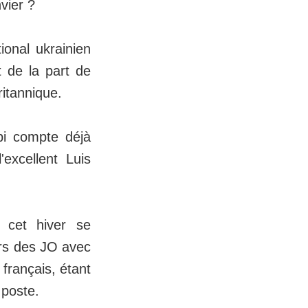
vier ?
ional ukrainien
t de la part de
ritannique.
i compte déjà
excellent Luis
r cet hiver se
lors des JO avec
 français, étant
 poste.