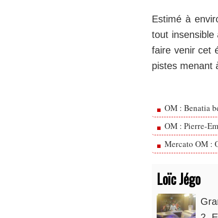
Estimé à enviro
tout insensible
faire venir cet
pistes menant à
OM : Benatia b
OM : Pierre-Emi
Mercato OM : Ol
Loïc Jégo
Gra
2. E