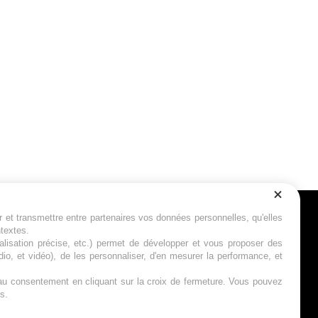
r et transmettre entre partenaires vos données personnelles, qu'elles
Suivez-nous
ntextes.
calisation précise, etc.) permet de développer et vous proposer des
io, et vidéo), de les personnaliser, d'en mesurer la performance, et
s au consentement en cliquant sur la croix de fermeture. Vous pouvez
s.