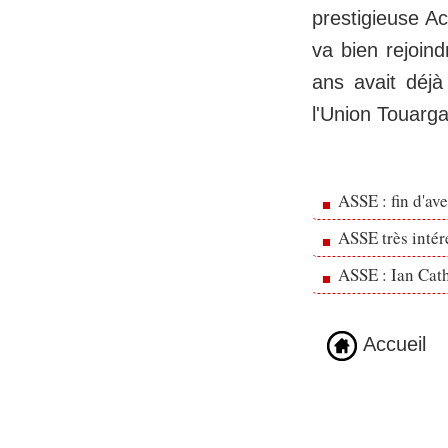
prestigieuse 
va bien rejoind
ans avait déjà
l'Union Touarga
ASSE : fin d'av
ASSE très inté
ASSE : Ian Cath
Accueil