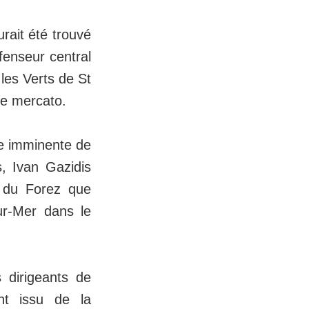
rait été trouvé
enseur central
 les Verts de St
de mercato.
re imminente de
, Ivan Gazidis
b du Forez que
ur-Mer dans le
s dirigeants de
ent issu de la