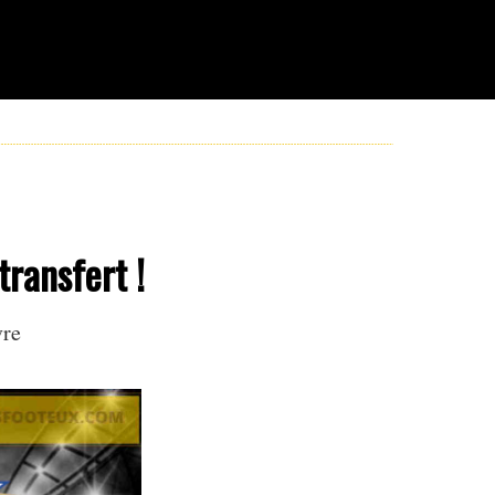
transfert !
vre