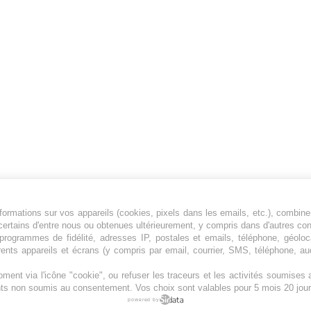
ormations sur vos appareils (cookies, pixels dans les emails, etc.), combine
Jeunesfooteux est un média sportif qui traite
certains d'entre nous ou obtenues ultérieurement, y compris dans d'autres co
principalement de l'actualité de la Ligue 1 et
, programmes de fidélité, adresses IP, postales et emails, téléphone, géolo
rents appareils et écrans (y compris par email, courrier, SMS, téléphone, aud
des grosses actualités de la Ligue 2 et du
football étranger.
ment via l'icône "cookie", ou refuser les traceurs et les activités soumise
Plan du site
|
Syndication
|
Powered by WM
ents non soumis au consentement. Vos choix sont valables pour 5 mois 20 jour
powered by