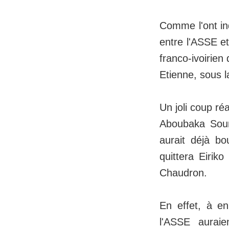
Comme l'ont in
entre l'ASSE 
franco-ivoirien
Etienne, sous l
Un joli coup ré
Aboubaka Soum
aurait déjà b
quittera Eirik
Chaudron.
En effet, à en
l'ASSE auraie