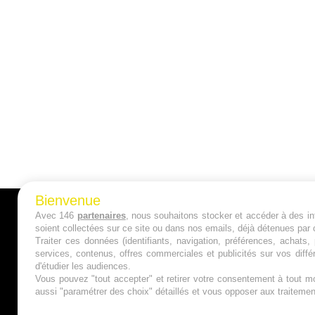
Bienvenue
Avec 146
partenaires
, nous souhaitons stocker et accéder à des inf
A PROPOS
soient collectées sur ce site ou dans nos emails, déjà détenues par 
Traiter ces données (identifiants, navigation, préférences, achats
Qui sommes nous ?
services, contenus, offres commerciales et publicités sur vos diffé
d'étudier les audiences.
Mentions Légales
Vous pouvez "tout accepter" et retirer votre consentement à tout mo
aussi "paramétrer des choix" détaillés et vous opposer aux traitem
Publicité