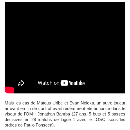
Mais les cas de Mateus Uribe et Evan Ndicka, un autre joueur
arrivant en fin de contrat avait récemment été annoncé dans le
viseur de l'OM : Jonathan Bamba (27 ans, 5 buts et 5 passes
décisives en 28 matchs de Ligue 1 avec le LOSC, sous les
ordres de Paulo Fonseca).